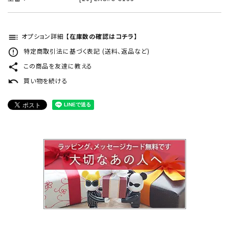
toc
オプション詳細
【在庫数の確認はコチラ】
error_outline
特定商取引法に基づく表記 (送料、返品など)
share
この商品を友達に教える
undo
買い物を続ける