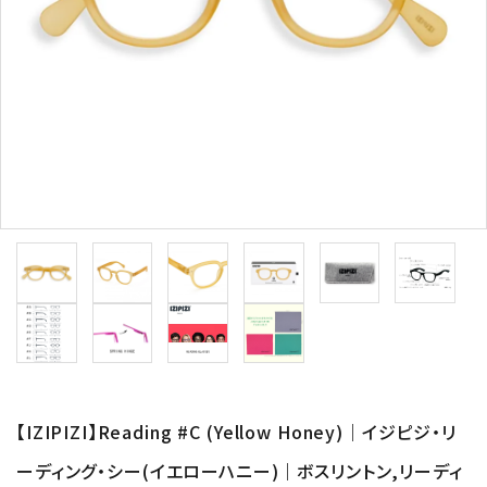
形から選ぶ
色から選ぶ
価格帯から選ぶ
SALE
コンテンツ
INFORMATION
ACCOUNT MENU
ようこそ 会員名 様
【IZIPIZI】Reading #C (Yellow Honey)｜イジピジ・リ
ーディング・シー(イエローハニー)｜ボスリントン,リーディ
meeting_room
person
ログイン
新規会員登録