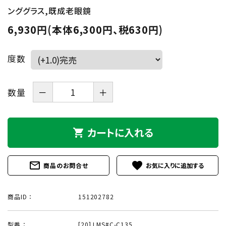
ンググラス,既成老眼鏡
6,930円(本体6,300円、税630円)
度数
数量
－
＋
カートに入れる
shopping_cart
mail_outline
favorite
商品のお問合せ
商品ID ：
151202782
型番 ：
[20] LMS#C-C135