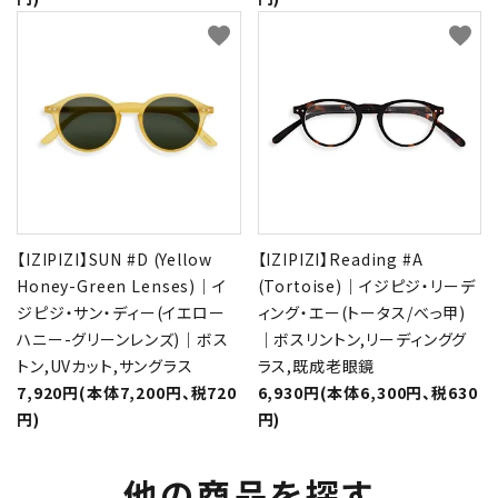
favorite
favorite
【IZIPIZI】SUN #D (Yellow
【IZIPIZI】Reading #A
Honey-Green Lenses)｜イ
(Tortoise)｜イジピジ・リーデ
ジピジ・サン・ディー(イエロー
ィング・エー(トータス/べっ甲)
ハニー-グリーンレンズ)｜ボス
｜ボスリントン,リーディンググ
トン,UVカット,サングラス
ラス,既成老眼鏡
7,920円(本体7,200円、税720
6,930円(本体6,300円、税630
円)
円)
他の商品を探す