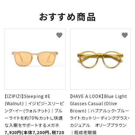
おすすめ商品
favorite
favorite
【IZIPIZI】Sleeping #E
【HAVE A LOOK】Blue Light
(Walnut)｜イジピジ・スリーピ
Glasses Casual (Olive
ング・イー(ウォルナット)｜ブル
Brown)｜ハブアルック・ブルー
ーライトを約70%カットし快適
ライトカットリーディンググラス・
な入眠をサポートするメガネ
カジュアル オリーブブラウン
7,920円(本体7,200円、税720
｜既成老眼鏡