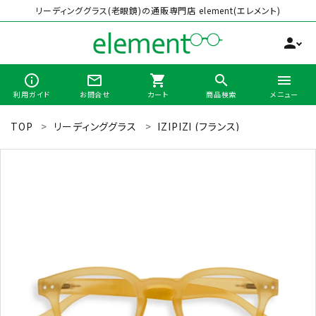
リーディンググラス(老眼鏡)の通販専門店 element(エレメント)
person
info_outline
mail_outline
shopping_cart
search
menu
利用ガイド
お問合せ
カート
商品検索
メニュー
TOP
リーディンググラス
IZIPIZI (フランス)
search
最近チェックした商品
全商品から選ぶ
カテゴリーから選ぶ
ブランドから選ぶ