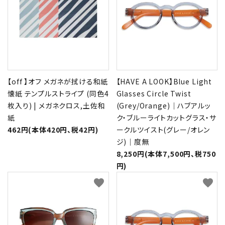
形から選ぶ
色から選ぶ
価格帯から選ぶ
【off 】オフ メガネが拭ける和紙
【HAVE A LOOK】Blue Light
懐紙 テンプルストライプ (同色4
Glasses Circle Twist
SALE
枚入り) | メガネクロス,土佐和
(Grey/Orange)｜ハブアルッ
紙
ク・ブルーライトカットグラス・サ
462円(本体420円、税42円)
ークルツイスト(グレー/オレン
コンテンツ
ジ)｜度無
8,250円(本体7,500円、税750
INFORMATION
円)
favorite
favorite
ACCOUNT MENU
ようこそ 会員名 様
meeting_room
person
ログイン
新規会員登録