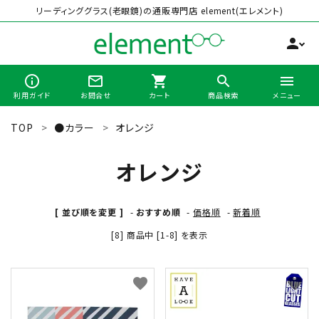
リーディンググラス(老眼鏡)の通販専門店 element(エレメント)
person
info_outline
mail_outline
shopping_cart
search
menu
利用ガイド
お問合せ
カート
商品検索
メニュー
TOP
●カラー
オレンジ
search
オレンジ
最近チェックした商品
[ 並び順を変更 ]
-
おすすめ順
-
価格順
-
新着順
[8] 商品中 [1-8] を表示
全商品から選ぶ
カテゴリーから選ぶ
favorite
favorite
ブランドから選ぶ