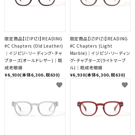
形から選ぶ
色から選ぶ
限定商品【IZIPIZI】READING
限定商品【IZIPIZI】READING
価格帯から選ぶ
#C Chapters (Old Leather)
#C Chapters (Light
｜イジピジ・リーディング・チャ
Marble)｜イジピジ・リーディン
SALE
プターズ(オールドレザー)｜既
グ・チャプターズ(ライトマーブ
成老眼鏡
ル)｜既成老眼鏡
¥6,930(本体6,300、税630)
¥6,930(本体6,300、税630)
コンテンツ
favorite
favorite
INFORMATION
ACCOUNT MENU
ようこそ 会員名 様
meeting_room
person
ログイン
新規会員登録