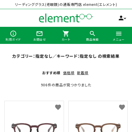
リーディンググラス(老眼鏡)の通販専門店 element(エレメント)
person
info_outline
mail_outline
shopping_cart
search
menu
利用ガイド
お問合せ
カート
商品検索
メニュー
search
カテゴリー：指定なし／キーワード：指定なし の検索結果
おすすめ順
価格順
新着順
最近チェックした商品
906件の商品が見つかりました
全商品から選ぶ
favorite
favorite
カテゴリーから選ぶ
ブランドから選ぶ