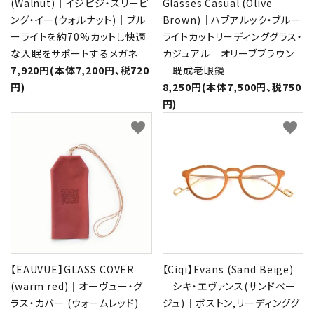
(Walnut)｜イジピジ・スリーピ
Glasses Casual (Olive
ング・イー(ウォルナット)｜ブル
Brown)｜ハブアルック・ブルー
ーライトを約70%カットし快適
ライトカットリーディンググラス・
な入眠をサポートするメガネ
カジュアル オリーブブラウン
7,920円(本体7,200円、税720
｜既成老眼鏡
円)
8,250円(本体7,500円、税750
円)
favorite
favorite
【EAUVUE】GLASS COVER
【Ciqi】Evans (Sand Beige)
(warm red)｜オーヴュー・グ
｜シキ・エヴァンス(サンドベー
ラス・カバー (ウォームレッド)｜
ジュ)｜ボストン,リーディンググ