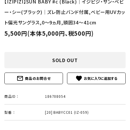
【IZIPIZI】SUN BABY #c (Black)｜イジピジ・サン・ベビ
ー・シー(ブラック)｜ズレ防止バンド付属,ベビー用UVカッ
ト偏光サングラス,0～9ヵ月,頭囲34～41cm
5,500円(本体5,000円、税500円)
SOLD OUT
mail_outline
favorite
商品のお問合せ
商品ID ：
186708054
型番 ：
[20] BABYCC01 (IZ-059)