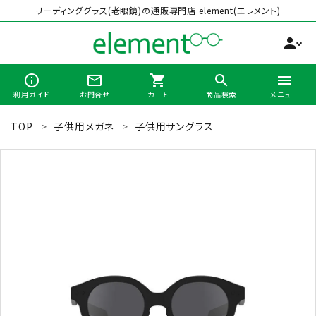
リーディンググラス(老眼鏡)の通販専門店 element(エレメント)
person
info_outline
mail_outline
shopping_cart
search
menu
利用ガイド
お問合せ
カート
商品検索
メニュー
TOP
子供用メガネ
子供用サングラス
search
最近チェックした商品
全商品から選ぶ
カテゴリーから選ぶ
ブランドから選ぶ