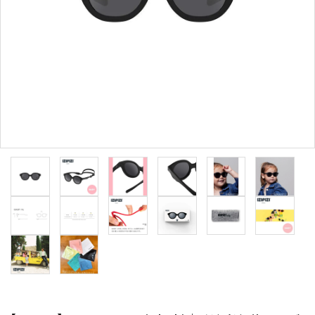
形から選ぶ
色から選ぶ
価格帯から選ぶ
SALE
コンテンツ
INFORMATION
ACCOUNT MENU
ようこそ 会員名 様
meeting_room
person
ログイン
新規会員登録