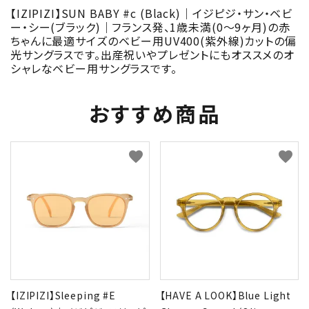
【IZIPIZI】SUN BABY #c (Black)｜イジピジ・サン・ベビ
ー・シー(ブラック)｜フランス発、1歳未満(0～9ヶ月)の赤
ちゃんに最適サイズのベビー用UV400(紫外線)カットの偏
光サングラスです。出産祝いやプレゼントにもオススメのオ
シャレなベビー用サングラスです。
おすすめ商品
favorite
favorite
【IZIPIZI】Sleeping #E
【HAVE A LOOK】Blue Light