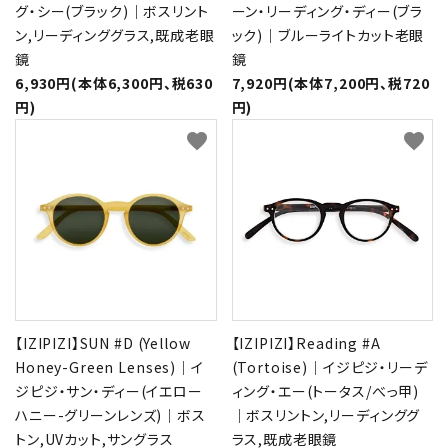
グ・シー(ブラック)｜ボスリント
ーン・リーディング・ディー(ブラ
ン,リーディンググラス,既成老眼
ック)｜ブルーライトカット老眼
鏡
鏡
6,930円(本体6,300円、税630
7,920円(本体7,200円、税720
円)
円)
favorite
favorite
【IZIPIZI】SUN #D (Yellow
【IZIPIZI】Reading #A
Honey-Green Lenses)｜イ
(Tortoise)｜イジピジ・リーデ
ジピジ・サン・ディー(イエロー
ィング・エー(トータス/べっ甲)
ハニー-グリーンレンズ)｜ボス
｜ボスリントン,リーディンググ
トン,UVカット,サングラス
ラス,既成老眼鏡