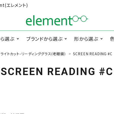
t(エレメント)
から選ぶ
ブランドから選ぶ
形から選ぶ
ライトカット-リーディンググラス(老眼鏡)
SCREEN READING #C
ググラス
1memori
度無メガネ
ラウンド系
1 PLATE
サ
PRODUCTS
SCREEN READING #C
ペラグラス
メガネ小物
メ
Cha.T.RE by
スクエア系
Ciqi
INUI LENS
De Suave
DTC design
）
ESCHENBACH
FEDON