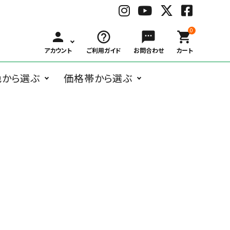
0
person
help_outline
sms
shopping_cart
アカウント
ご利用ガイド
お問合わせ
カート
色から選ぶ
価格帯から選ぶ
BLACK
WHITE
GRAY
BRO
ングラス
オーバル系
Belart
～
ボストン系
子供用メガネ
￥1,000
Bonny L.
￥3,000
ウェリントン
￥6,00
ブ
ホ
グ
ブ
￥999
～
～
系
～
ラ
ワ
レ
ラ
ガネケア用品
アクセサリー
￥2,999
￥5,999
￥9,99
ッ
イ
ー
ウ
ク
ト
ン
フォックス系
deekay.s
ティアドロッ
delieb
その他
￥10,000
プ系
RED
BLUE
NAVY
YEL
～
レ
ブ
ネ
イ
DUCT
EAUVUE
ッ
ル
イ
エ
ド
ー
ビ
ロ
ー
ー
Frou-Frou de
Hasegawa