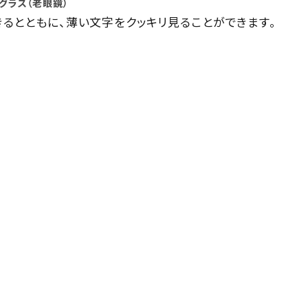
ググラス（老眼鏡）
るとともに、薄い文字をクッキリ見ることができます。
HAVE A LOOK
IZIPIZI
LE FOON
L.M.
Kartenvertri
OjeOje
OPTICAL
KITCHEN
quatre epices
SAKAE
SLASTIK
SUGAI WORL