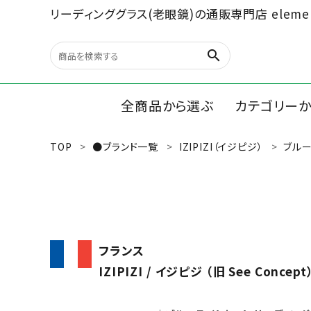
リーディンググラス(老眼鏡)の通販専門店 elemen
search
全商品から選ぶ
カテゴリー
TOP
●ブランド一覧
IZIPIZI（イジピジ）
ブルー
search
リーディン
ルーペ/オ
最近チェックした商品
文具、雑貨
フランス
全商品から選ぶ
IZIPIZI / イジピジ （旧 See Concept
カテゴリーから選ぶ