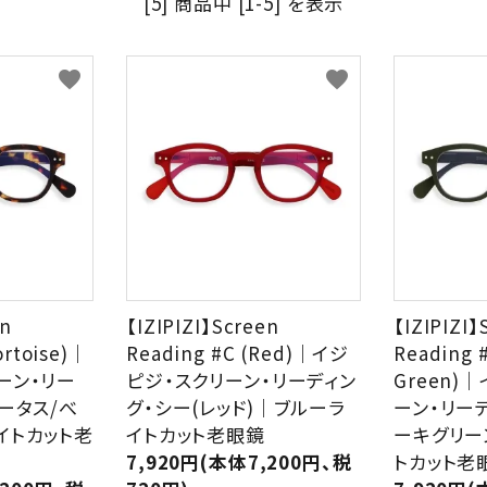
[5] 商品中 [1-5] を表示
favorite
favorite
en
【IZIPIZI】Screen
【IZIPIZI】
ortoise)｜
Reading #C (Red)｜イジ
Reading #
ーン・リー
ピジ・スクリーン・リーディン
Green)
ータス/べ
グ・シー(レッド)｜ブルーラ
ーン・リー
イトカット老
イトカット老眼鏡
ーキグリー
7,920円(本体7,200円、税
トカット老