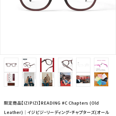
形から選ぶ
色から選ぶ
価格帯から選ぶ
SALE
コンテンツ
INFORMATION
ACCOUNT MENU
ようこそ 会員名 様
限定商品【IZIPIZI】READING #C Chapters (Old
Leather)｜イジピジ・リーディング・チャプターズ(オール
meeting_room
person
ログイン
新規会員登録