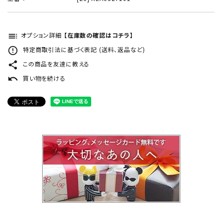
toc
オプション詳細
【在庫数の確認はコチラ】
error_outline
特定商取引法に基づく表記 (送料、返品など)
share
この商品を友達に教える
undo
買い物を続ける