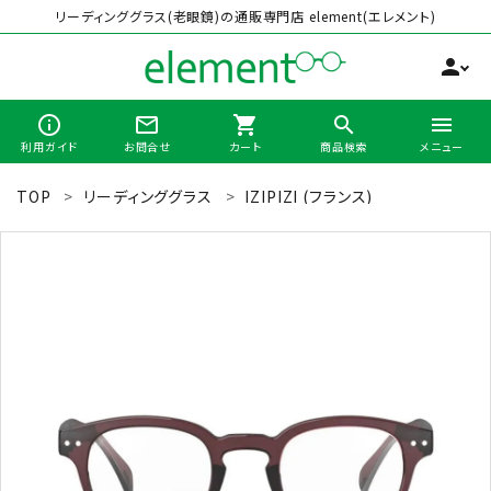
リーディンググラス(老眼鏡)の通販専門店 element(エレメント)
person
info_outline
mail_outline
shopping_cart
search
menu
利用ガイド
お問合せ
カート
商品検索
メニュー
TOP
リーディンググラス
IZIPIZI (フランス)
search
最近チェックした商品
全商品から選ぶ
カテゴリーから選ぶ
ブランドから選ぶ