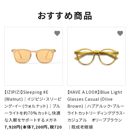
おすすめ商品
favorite
favorite
【IZIPIZI】Sleeping #E
【HAVE A LOOK】Blue Light
(Walnut)｜イジピジ・スリーピ
Glasses Casual (Olive
ング・イー(ウォルナット)｜ブル
Brown)｜ハブアルック・ブルー
ーライトを約70%カットし快適
ライトカットリーディンググラス・
な入眠をサポートするメガネ
カジュアル オリーブブラウン
7,920円(本体7,200円、税720
｜既成老眼鏡