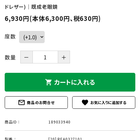
ドレザー)｜既成老眼鏡
6,930円(本体6,300円、税630円)
度数
数量
－
＋
カートに入れる
shopping_cart
mail_outline
favorite
商品のお問合せ
商品ID ：
189033940
型番 ：
[20] REA0327101