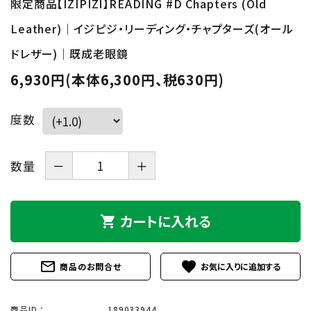
限定商品【IZIPIZI】READING #D Chapters (Old
Leather)｜イジピジ・リーディング・チャプターズ(オール
ドレザー)｜既成老眼鏡
6,930円(本体6,300円、税630円)
度数
数量
－
＋
カートに入れる
shopping_cart
mail_outline
favorite
商品のお問合せ
商品ID ：
189033944