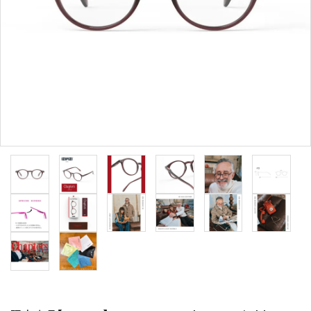
形から選ぶ
色から選ぶ
価格帯から選ぶ
SALE
コンテンツ
INFORMATION
ACCOUNT MENU
ようこそ 会員名 様
meeting_room
person
ログイン
新規会員登録