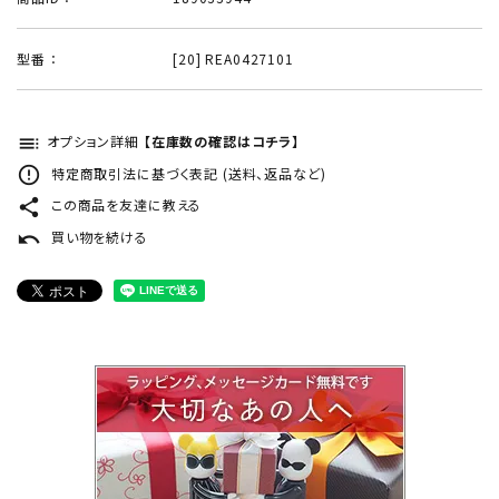
型番 ：
[20] REA0427101
toc
オプション詳細
【在庫数の確認はコチラ】
error_outline
特定商取引法に基づく表記 (送料、返品など)
share
この商品を友達に教える
undo
買い物を続ける