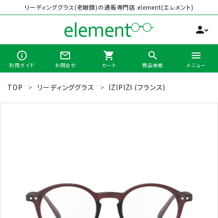
リーディンググラス(老眼鏡)の通販専門店 element(エレメント)
person
info_outline
mail_outline
shopping_cart
search
menu
利用ガイド
お問合せ
カート
商品検索
メニュー
TOP
リーディンググラス
IZIPIZI (フランス)
search
最近チェックした商品
全商品から選ぶ
カテゴリーから選ぶ
ブランドから選ぶ