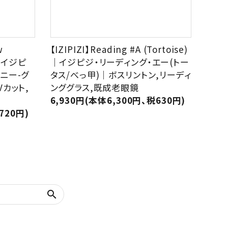
w
【IZIPIZI】Reading #A (Tortoise)
)｜イジピ
｜イジピジ・リーディング・エー(トー
ニー-グ
タス/べっ甲)｜ボスリントン,リーディ
Vカット,
ンググラス,既成老眼鏡
6,930円(本体6,300円、税630円)
720円)
search