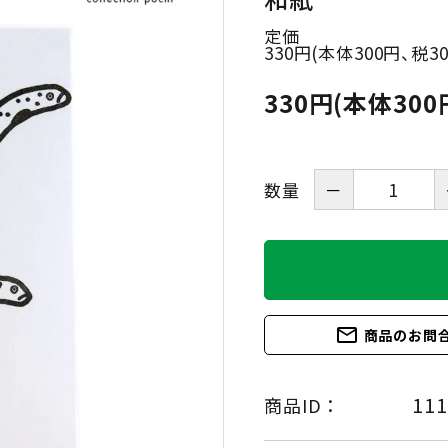
定価
330円(本体300円、税3
HAVE A LOOK
IZIPIZI
330円(本体300
LE FOON
L.M.
Kartenvertri
OjeOje
数量
－
OPTICAL
KITCHEN
quatre epices
SAKAE
SLASTIK
SUGAI WORL
mail_outline
商品のお問
111
商品ID ：