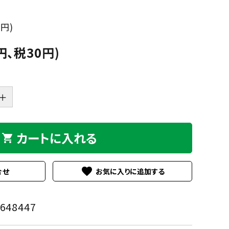
Sucre
Bicoh
GREEN
PURPLE
PINK
ORA
グ
パ
ピ
オ
0円)
リ
ー
ン
レ
Julbo
KISSO
ー
プ
ク
ン
円、税30円)
ン
ル
ジ
Nishimura
off
eb
BEIGE,NATURAL
GOLD
SILVER
MUL
ベ
ゴ
シ
マ
ー
ー
ル
ル
＋
PEARL
Plus Jack
ジ
ル
バ
チ
ュ,
ド
ー
カ
ナ
ラ
チ
ー
カートに入れる
seeoo
seisuke88
shopping_cart
ュ
ラ
D
twelvetone
和紙田大學
ル
favorite
合せ
648447