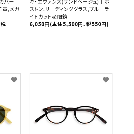
・カバー
キ・エヴァンス(サンドベージュ)｜ボ
羊革,メガ
ストン,リーディンググラス,ブルーラ
イトカット老眼鏡
、税
6,050円(本体5,500円、税550円)
favorite
favorite