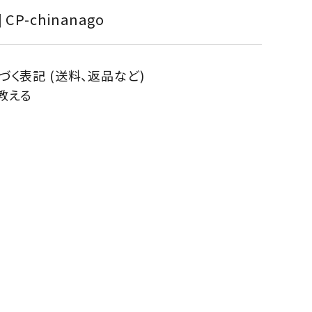
] CP-chinanago
く表記 (送料、返品など)
教える