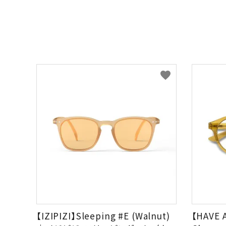
favorite
【IZIPIZI】Sleeping #E (Walnut)
【HAVE 