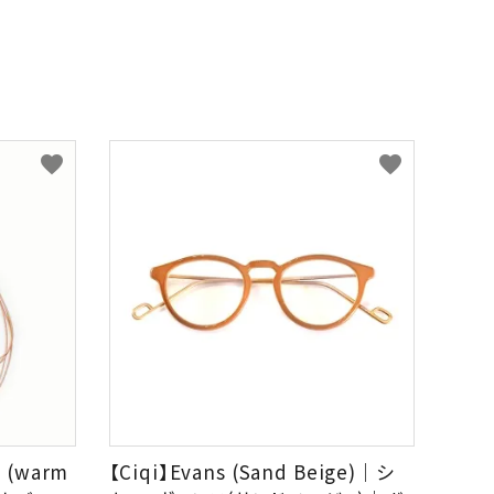
favorite
favorite
 (warm
【Ciqi】Evans (Sand Beige)｜シ