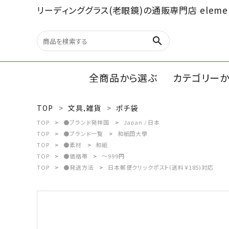
リーディンググラス(老眼鏡)の通販専門店 elemen
search
全商品から選ぶ
カテゴリー
TOP
文具,雑貨
ポチ袋
search
リーディン
TOP
●ブランド発祥国
Japan / 日本
TOP
●ブランド一覧
和紙田大學
ルーペ/オ
TOP
●素材
和紙
最近チェックした商品
TOP
●価格帯
～999円
TOP
●発送方法
日本郵便クリックポスト(送料￥185)対応
文具、雑貨
全商品から選ぶ
カテゴリーから選ぶ