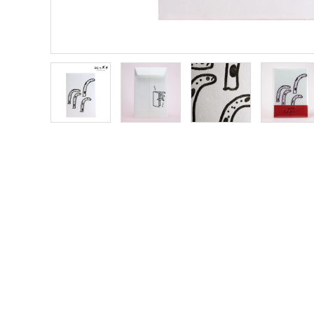
meeting_room
person
ログイン
新規会員登録