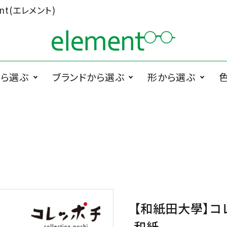
t(エレメント)
から選ぶ
ブランドから選ぶ
形から選ぶ
ググラス
1memori
度無メガネ
ラウンド系
1 PLATE
サ
PRODUCTS
ペラグラス
メガネ小物
メ
Cha.T.RE by
スクエア系
Ciqi
INUI LENS
De Suave
DTC design
【和紙田大學】コ
ESCHENBACH
FEDON
和紙