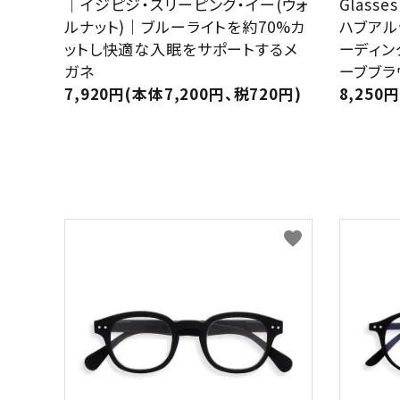
｜イジピジ・スリーピング・イー(ウォ
Glasses
ルナット)｜ブルーライトを約70%カ
ハブアル
ットし快適な入眠をサポートするメ
ーディン
ガネ
ーブブラ
7,920円(本体7,200円、税720円)
8,250
favorite