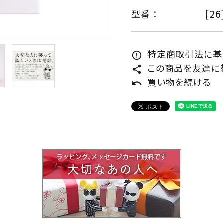
[26
型番 ：
特定商取引法に基づ
error_outline
この商品を友達に
share
買い物を続ける
undo