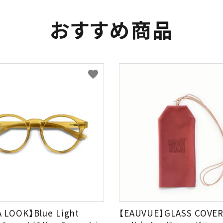
おすすめ商品
favorite
A LOOK】Blue Light
【EAUVUE】GLASS COVER