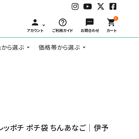
0
person
help_outline
sms
shopping_cart
アカウント
ご利用ガイド
お問合わせ
カート
色から選ぶ
価格帯から選ぶ
BLACK
WHITE
GRAY
BRO
ングラス
オーバル系
Belart
～
ボストン系
子供用メガネ
￥1,000
Bonny L.
￥3,000
ウェリントン
￥6,00
ブ
ホ
グ
ブ
￥999
～
～
系
～
ラ
ワ
レ
ラ
ガネケア用品
アクセサリー
￥2,999
￥5,999
￥9,99
ッ
イ
ー
ウ
ク
ト
ン
フォックス系
deekay.s
ティアドロッ
delieb
その他
￥10,000
プ系
RED
BLUE
NAVY
YEL
～
レ
ブ
ネ
イ
DUCT
EAUVUE
ッ
ル
イ
エ
レッポチ ポチ袋 ちんあなご｜伊予
ド
ー
ビ
ロ
ー
ー
Frou-Frou de
Hasegawa