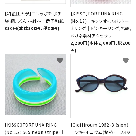
【和紙田大學】コレッポチ ポチ
【KISSO】FORTUNA RING
袋 綱吉くん ～絆～｜伊予和紙
(No.13)｜キッソオ・フォルトー
330円(本体300円、税30円)
ナリング｜ピンキーリング,指輪,
メガネ素材アクセサリー
2,200円(本体2,000円、税200
円)
favorite
favorite
【KISSO】FORTUNA RING
【Ciqi】iroum 1962-3 (sien)
(No.15 : 565 neon stripe)｜
｜シキ・イロウム(紫苑)｜フォッ