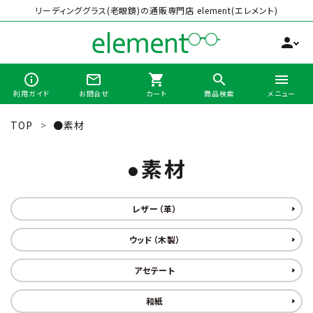
リーディンググラス(老眼鏡)の通販専門店 element(エレメント)
person
info_outline
mail_outline
shopping_cart
search
menu
利用ガイド
お問合せ
カート
商品検索
メニュー
TOP
●素材
search
●素材
最近チェックした商品
レザー（革）
全商品から選ぶ
ウッド（木製）
カテゴリーから選ぶ
アセテート
和紙
ブランドから選ぶ