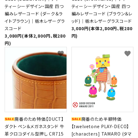
ティーシーデザイン・国産 四つ
ティーシーデザイン・国産 四つ
編みレザーコード (ダーク＆ラ
編みレザーコード (ブラウン＆レ
イトブラウン)｜栃木レザーグラ
ッド)｜栃木レザーグラスコード
スコード
3,080円(本体2,800円、税280
3,080円(本体2,800円、税280
円)
円)
favorite
favorite
廃番のため特価【DUCT】
廃番のため半額特価
ダクト ペン＆メガネスタンド 牛
【twelvetone PLAY-DECO】
革クロコダイル型押し CR715
[characters] TAMARO (タマ