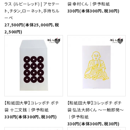
ラス (ルビーレッド) | アセテー
袋 幸村くん｜伊予和紙
ト,チタン,ローネット,手持ちル
330円(本体300円、税30円)
ーペ
27,500円(本体25,000円、税
2,500円)
favorite
favorite
【和紙田大學】コレッポチ ポチ
【和紙田大學】コレッポチ ポチ
袋 十二文銭｜伊予和紙
袋 弘法大師くん ～一触即発～
330円(本体300円、税30円)
｜伊予和紙
330円(本体300円、税30円)