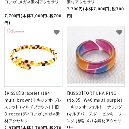
ロッカ),メガネ素材アクセサリ
素材アクセサリー
ー
7,700円(本体7,000円、税700
7,700円(本体7,000円、税700
円)
円)
favorite
favorite
【KISSO】Bracelet (184
【KISSO】FORTUNA RING
multi brown)｜キッソオ・ブレ
(No.05 : W46 multi purple)
スレット (マルチブラウン)｜旧
｜キッソオ・フォルトーナリング
Dirocca(ディロッカ),メガネ素
(マルチパープル)｜ピンキーリ
材アクセサリー
ング,指輪,メガネ素材アクセサ
2,970円(本体2,700円、税270
リー