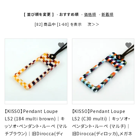
形から選ぶ
[ 並び順を変更 ]
-
おすすめ順
-
価格順
-
新着順
[82] 商品中 [1-60] を表示
次＞＞
色から選ぶ
価格帯から選ぶ
favorite
favorite
SALE
コンテンツ
INFORMATION
【KISSO】Pendant Loupe
【KISSO】Pendant Loupe
ACCOUNT MENU
LS2 (184 multi brown)｜キ
LS2 (C30 multi)｜キッソオ・
ようこそ 会員名 様
ッソオ・ペンダント・ルーペ (マル
ペンダント・ルーペ (マルチ)｜
チブラウン)｜旧Dirocca(ディ
旧Dirocca(ディロッカ),メガネ
meeting_room
person
ログイン
新規会員登録