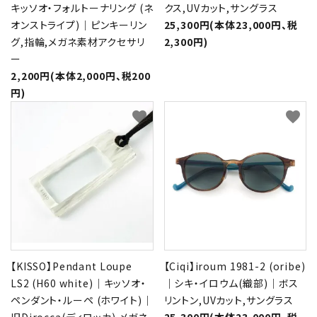
キッソオ・フォルトーナリング (ネ
クス,UVカット,サングラス
オンストライプ)｜ピンキーリン
25,300円(本体23,000円、税
グ,指輪,メガネ素材アクセサリ
2,300円)
ー
2,200円(本体2,000円、税200
円)
favorite
favorite
【KISSO】Pendant Loupe
【Ciqi】iroum 1981-2 (oribe)
LS2 (H60 white)｜キッソオ・
｜シキ・イロウム(織部)｜ボス
ペンダント・ルーペ (ホワイト)｜
リントン,UVカット,サングラス