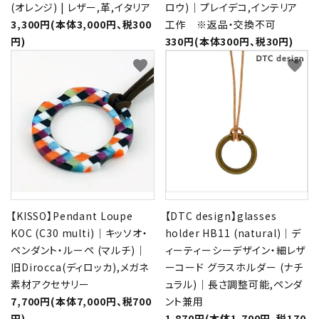
(オレンジ) | レザー,革,イタリア
ロウ)｜プレイデコ,インテリア
3,300円(本体3,000円、税300
工作 ※返品・交換不可
円)
330円(本体300円、税30円)
favorite
favorite
【KISSO】Pendant Loupe
【DTC design】glasses
KOC (C30 multi)｜キッソオ・
holder HB11 (natural)｜デ
ペンダント・ルーペ (マルチ)｜
ィーティーシーデザイン・細レザ
旧Dirocca(ディロッカ),メガネ
ーコード グラスホルダー (ナチ
素材アクセサリー
ュラル)｜長さ調整可能,ペンダ
7,700円(本体7,000円、税700
ント兼用
円)
1,870円(本体1,700円、税170