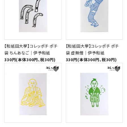
形から選ぶ
色から選ぶ
価格帯から選ぶ
【和紙田大學】コレッポチ ポチ
【和紙田大學】コレッポチ ポチ
袋 ちんあなご｜伊予和紙
袋 虚無僧｜伊予和紙
SALE
330円(本体300円、税30円)
330円(本体300円、税30円)
favorite
favorite
コンテンツ
INFORMATION
ACCOUNT MENU
ようこそ 会員名 様
meeting_room
person
ログイン
新規会員登録