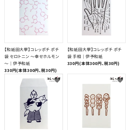
【和紙田大學】コレッポチ ポチ
【和紙田大學】コレッポチ ポチ
袋 セロトニン ～幸せホルモン
袋 手相｜伊予和紙
～｜伊予和紙
330円(本体300円、税30円)
330円(本体300円、税30円)
favorite
favorite