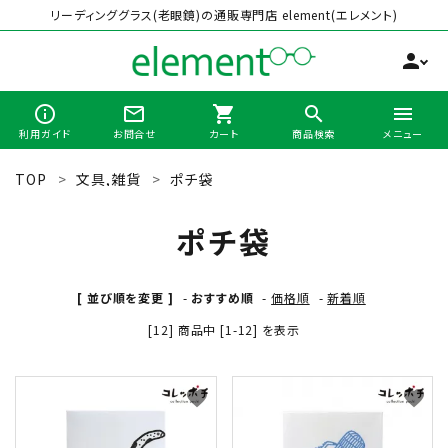
リーディンググラス(老眼鏡)の通販専門店 element(エレメント)
person
info_outline
mail_outline
shopping_cart
search
menu
利用ガイド
お問合せ
カート
商品検索
メニュー
TOP
文具,雑貨
ポチ袋
search
ポチ袋
最近チェックした商品
[ 並び順を変更 ]
-
おすすめ順
-
価格順
-
新着順
[12] 商品中 [1-12] を表示
全商品から選ぶ
カテゴリーから選ぶ
favorite
favorite
ブランドから選ぶ