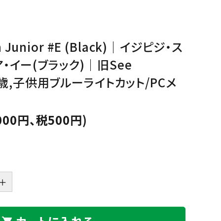
Sucre
Bicoh
GREEN
PURPLE
PINK
ORA
グ
パ
ピ
オ
リ
ー
ン
レ
Julbo
KISSO
ー
プ
ク
ン
en Junior #E (Black)｜イジピジ・ス
ン
ル
ジ
Nishimura
off
・イー(ブラック)｜旧See
eb
BEIGE,NATURAL
GOLD
SILVER
MUL
10歳,子供用ブルーライトカット/PCメ
ベ
ゴ
シ
マ
ー
ー
ル
ル
PEARL
Plus Jack
ジ
ル
バ
チ
ュ,
ド
ー
カ
000円、税500円)
ナ
ラ
チ
ー
seeoo
seisuke88
ュ
ラ
D
twelvetone
和紙田大學
ル
＋