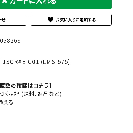
カートに入れる
shopping_cart
favorite
合せ
058269
] JSCR#E-C01 (LMS-675)
在庫数の確認はコチラ】
く表記 (送料、返品など)
教える