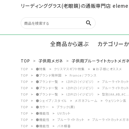
リーディンググラス(老眼鏡)の通販専門店 elemen
search
全商品から選ぶ
カテゴリー
TOP
子供用メガネ
子供用ブルーライトカットメガ
search
リーディン
TOP
●特集
クリスマスギフト特集
★お子様にオススメ
TOP
●ブランド発祥国
France / フランス
ルーペ/オ
TOP
●ブランド一覧
IZIPIZI（イジピジ）
ブルーライトカット
最近チェックした商品
TOP
●ブランド一覧
IZIPIZI（イジピジ）
ブルーライトカット
TOP
●ブランド一覧
IZIPIZI（イジピジ）
型別(#A,#B,#C...
文具、雑貨
TOP
●シェイプ / スタイル
メガネフレーム
ウェリントン系
全商品から選ぶ
TOP
●カラー
ブラック(黒)
TOP
●機能性
UVカット
カテゴリーから選ぶ
TOP
●機能性
ブルーライトカット
ブルーライトカットメガネ 
TOP
●機能性
バネ蝶番