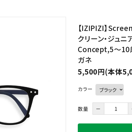
HAVE A LOOK
IZIPIZI
【IZIPIZI】Scre
LE FOON
L.M.
クリーン・ジュニア
Kartenvertri
Concept,5～
OjeOje
OPTICAL
ガネ
KITCHEN
5,500円(本体5,
quatre epices
SAKAE
カラー
SLASTIK
SUGAI WORL
数量
－