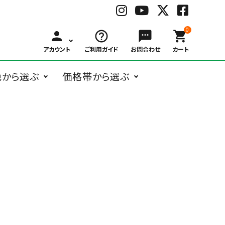
0
person
help_outline
sms
shopping_cart
アカウント
ご利用ガイド
お問合わせ
カート
色から選ぶ
価格帯から選ぶ
BLACK
WHITE
GRAY
BRO
ングラス
オーバル系
Belart
～
ボストン系
子供用メガネ
￥1,000
Bonny L.
￥3,000
ウェリントン
￥6,00
ブ
ホ
グ
ブ
￥999
～
～
系
～
ラ
ワ
レ
ラ
ガネケア用品
アクセサリー
￥2,999
￥5,999
￥9,99
ッ
イ
ー
ウ
ク
ト
ン
フォックス系
deekay.s
ティアドロッ
delieb
その他
￥10,000
プ系
RED
BLUE
NAVY
YEL
～
レ
ブ
ネ
イ
DUCT
EAUVUE
ッ
ル
イ
エ
ド
ー
ビ
ロ
ー
ー
Frou-Frou de
Hasegawa