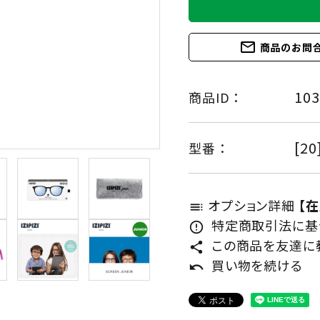
mail_outline
商品のお問
103
商品ID ：
[20
型番 ：
オプション詳細
【
toc
特定商取引法に基づ
error_outline
この商品を友達に
share
買い物を続ける
undo