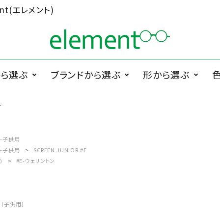
t(エレメント)
から選ぶ
ブランドから選ぶ
形から選ぶ
ネ
ググラス
1memori
度無メガネ
ラウンド系
1 PLATE
サ
PRODUCTS
ペラグラス
メガネ小物
メ
-子供用
-子供用
SCREEN JUNIOR #E
Cha.T.RE by
スクエア系
Ciqi
)
#E-ウェリントン
INUI LENS
De Suave
DTC design
(子供用)
ESCHENBACH
FEDON