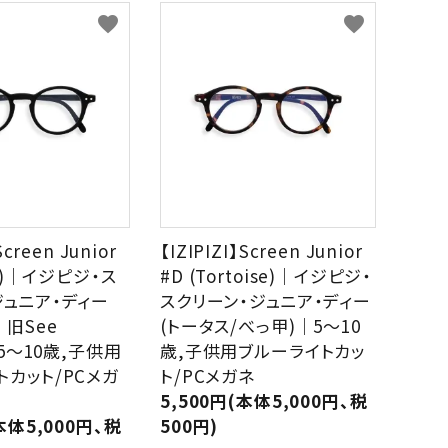
Sucre
Bicoh
GREEN
PURPLE
PINK
ORA
favorite
favorite
グ
パ
ピ
オ
リ
ー
ン
レ
Julbo
KISSO
ー
プ
ク
ン
ン
ル
ジ
Nishimura
off
eb
BEIGE,NATURAL
GOLD
SILVER
MUL
ベ
ゴ
シ
マ
ー
ー
ル
ル
PEARL
Plus Jack
ジ
ル
バ
チ
ュ,
ド
ー
カ
ナ
ラ
Screen Junior
【IZIPIZI】Screen Junior
チ
ー
seeoo
seisuke88
ck)｜イジピジ・ス
#D (Tortoise)｜イジピジ・
ュ
ジュニア・ディー
スクリーン・ジュニア・ディー
ラ
D
twelvetone
和紙田大學
ル
｜旧See
(トータス/べっ甲)｜5～10
,5～10歳,子供用
歳,子供用ブルーライトカッ
トカット/PCメガ
ト/PCメガネ
5,500円(本体5,000円、税
本体5,000円、税
500円)