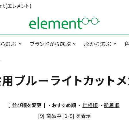
t(エレメント)
から選ぶ
ブランドから選ぶ
形から選ぶ
ネ
ググラス
1memori
度無メガネ
ラウンド系
1 PLATE
サ
PRODUCTS
供用ブルーライトカットメ
ペラグラス
メガネ小物
メ
Cha.T.RE by
スクエア系
Ciqi
INUI LENS
[ 並び順を変更 ]
-
おすすめ順
-
価格順
-
新着順
De Suave
DTC design
[9] 商品中 [1-9] を表示
ESCHENBACH
FEDON