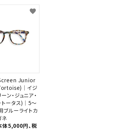
favorite
Screen Junior
 Tortoise)｜イジ
リーン・ジュニア・
ートータス)｜5～
供用ブルーライトカ
ガネ
本体5,000円、税