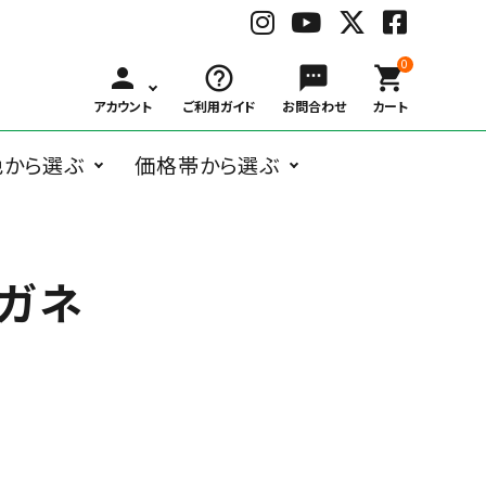
0
person
help_outline
sms
shopping_cart
アカウント
ご利用ガイド
お問合わせ
カート
色から選ぶ
価格帯から選ぶ
BLACK
WHITE
GRAY
BRO
ングラス
オーバル系
Belart
～
ボストン系
子供用メガネ
￥1,000
Bonny L.
￥3,000
ウェリントン
￥6,00
ブ
ホ
グ
ブ
￥999
～
～
系
～
ガネ
ラ
ワ
レ
ラ
ガネケア用品
アクセサリー
￥2,999
￥5,999
￥9,99
ッ
イ
ー
ウ
ク
ト
ン
フォックス系
deekay.s
ティアドロッ
delieb
その他
￥10,000
プ系
RED
BLUE
NAVY
YEL
～
レ
ブ
ネ
イ
DUCT
EAUVUE
ッ
ル
イ
エ
ド
ー
ビ
ロ
ー
ー
Frou-Frou de
Hasegawa