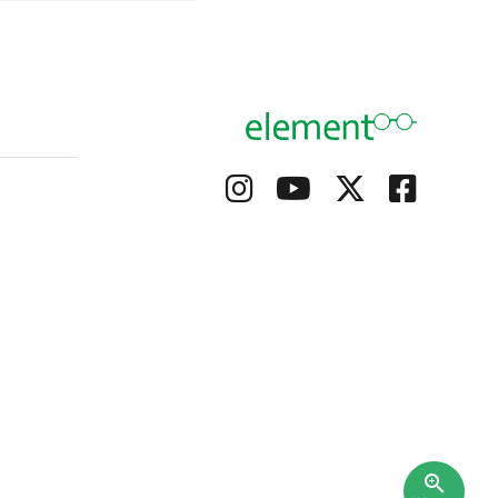
て
zoom_in