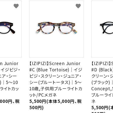
favorite
favorite
HAVE A LOOK
IZIPIZI
LE FOON
L.M.
Kartenvertri
OjeOje
OPTICAL
KITCHEN
n Junior
【IZIPIZI】Screen Junior
【IZIPIZI】
quatre epices
SAKAE
e)｜イジピジ・
#C (Blue Tortoise)｜イジ
#D (Bla
ニア・シー
ピジ・スクリーン・ジュニア・
クリーン・
SLASTIK
SUGAI WORL
)｜5～10
シー(ブルートータス)｜5～
(ブラック)
ライトカッ
10歳,子供用ブルーライトカ
Concept
ット/PCメガネ
ブルーライ
,000円、税
5,500円(本体5,000円、税
ネ
500円)
5,500円(