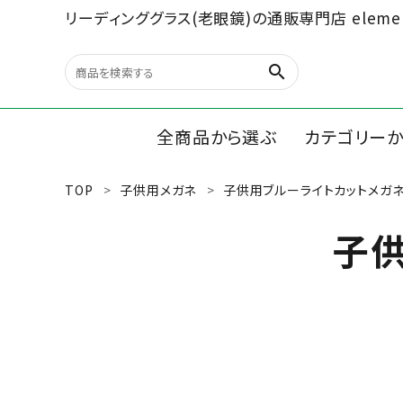
リーディンググラス(老眼鏡)の通販専門店 elemen
search
全商品から選ぶ
カテゴリー
TOP
子供用メガネ
子供用ブルーライトカットメガ
search
リーディン
子
ルーペ/オ
最近チェックした商品
文具、雑貨
全商品から選ぶ
カテゴリーから選ぶ