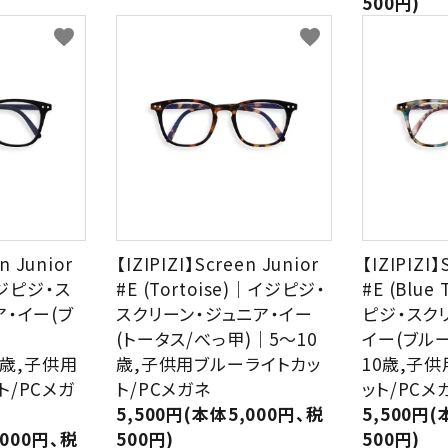
500円)
favorite
favorite
n Junior
【IZIPIZI】Screen Junior
【IZIPIZI】
イジピジ・ス
#E (Tortoise)｜イジピジ・
#E (Blue
ア・イー(ブ
スクリーン・ジュニア・イー
ピジ・スク
(トータス/べっ甲)｜5～10
イー(ブル
10歳,子供用
歳,子供用ブルーライトカッ
10歳,子
ト/PCメガ
ト/PCメガネ
ット/PCメ
5,500円(本体5,000円、税
5,500円(
,000円、税
500円)
500円)