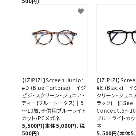
500円)
meeting_room
person
ログイン
新規会員登録
favorite
【IZIPIZI】Screen Junior
【IZIPIZI】Scree
#D (Blue Tortoise)｜イジ
#E (Black)｜
ピジ・スクリーン・ジュニア・
クリーン・ジュニ
ディー(ブルートータス)｜5
ラック)｜旧See
～10歳,子供用ブルーライト
Concept,5～
カット/PCメガネ
ブルーライトカッ
5,500円(本体5,000円、税
ネ
500円)
5,500円(本体5