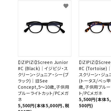
ブランドから選ぶ
favorite
形から選ぶ
色から選ぶ
価格帯から選ぶ
SALE
【IZIPIZI】Screen Junior
【IZIPIZI】Scree
#C (Black)｜イジピジ・ス
#C (Tortois
コンテンツ
クリーン・ジュニア・シー(ブ
スクリーン・ジュ
ラック)｜旧See
(トータス/べっ甲
INFORMATION
Concept,5～10歳,子供用
歳,子供用ブルー
ブルーライトカット/PCメガ
ト/PCメガネ
ACCOUNT MENU
ネ
5,500円(本体5
ようこそ 会員名 様
5,500円(本体5,000円、税
500円)