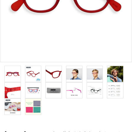
形から選ぶ
色から選ぶ
価格帯から選ぶ
SALE
コンテンツ
INFORMATION
ACCOUNT MENU
ようこそ 会員名 様
meeting_room
person
ログイン
新規会員登録