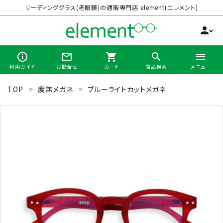
リーディンググラス(老眼鏡)の通販専門店 element(エレメント)
person
info_outline
mail_outline
shopping_cart
search
menu
利用ガイド
お問合せ
カート
商品検索
メニュー
TOP
度無メガネ
ブルーライトカットメガネ
search
最近チェックした商品
全商品から選ぶ
カテゴリーから選ぶ
ブランドから選ぶ