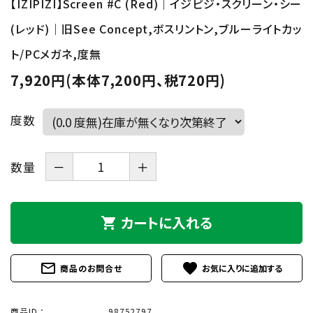
【IZIPIZI】Screen #C (Red)｜イジピジ・スクリーン・シー
(レッド)｜旧See Concept,ボスリントン,ブルーライトカッ
ト/PCメガネ,度無
7,920円(本体7,200円、税720円)
度数
数量
－
＋
カートに入れる
shopping_cart
mail_outline
favorite
商品のお問合せ
商品ID ：
98752797