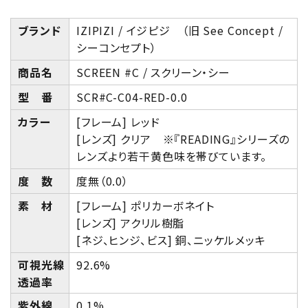
ブランド
IZIPIZI / イジピジ （旧 See Concept /
シーコンセプト）
商品名
SCREEN #C / スクリーン・シー
型 番
SCR#C-C04-RED-0.0
カラー
[フレーム] レッド
[レンズ] クリア ※『READING』シリーズの
レンズより若干黄色味を帯びています。
度 数
度無（0.0）
素 材
[フレーム] ポリカーボネイト
[レンズ] アクリル樹脂
[ネジ、ヒンジ、ビス] 銅、ニッケルメッキ
可視光線
92.6%
透過率
紫外線
0.1%