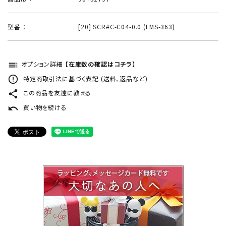
型番 ：
[20] SCR#C-C04-0.0 (LMS-363)
toc
オプション詳細
【在庫数の確認はコチラ】
error_outline
特定商取引法に基づく表記 (送料、返品など)
share
この商品を友達に教える
undo
買い物を続ける