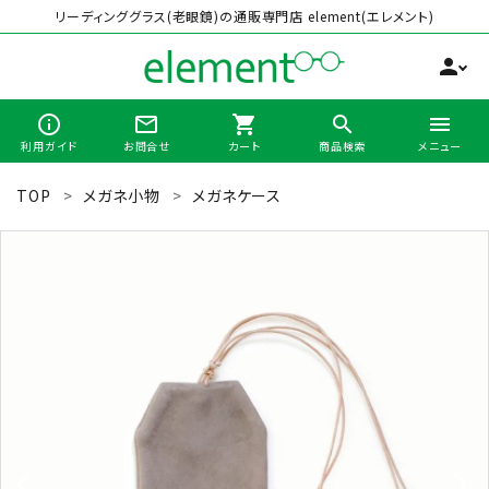
リーディンググラス(老眼鏡)の通販専門店 element(エレメント)
person
info_outline
mail_outline
shopping_cart
search
menu
利用ガイド
お問合せ
カート
商品検索
メニュー
TOP
メガネ小物
メガネケース
search
最近チェックした商品
全商品から選ぶ
カテゴリーから選ぶ
ブランドから選ぶ