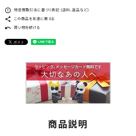
error_outline
特定商取引法に基づく表記 (送料、返品など)
share
この商品を友達に教える
undo
買い物を続ける
商品説明