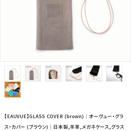
形から選ぶ
色から選ぶ
価格帯から選ぶ
SALE
コンテンツ
INFORMATION
ACCOUNT MENU
ようこそ 会員名 様
【EAUVUE】GLASS COVER (brown)｜オーヴュー・グラ
ス・カバー (ブラウン)｜日本製,羊革,メガネケース,グラス
meeting_room
person
ログイン
新規会員登録