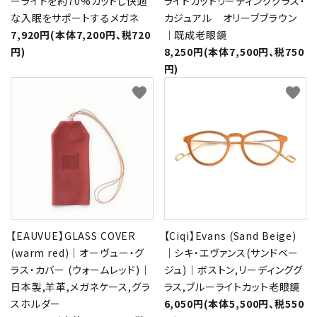
ーライトを約70%カットし快適
ライトカットリーディンググラス・
な入眠をサポートするメガネ
カジュアル オリーブブラウン
7,920円(本体7,200円、税720
｜既成老眼鏡
円)
8,250円(本体7,500円、税750
円)
favorite
favorite
【EAUVUE】GLASS COVER
【Ciqi】Evans (Sand Beige)
(warm red)｜オーヴュー・グ
｜シキ・エヴァンス(サンドベー
ラス・カバー (ウォームレッド)｜
ジュ)｜ボストン,リーディンググ
日本製,羊革,メガネケース,グラ
ラス,ブルーライトカット老眼鏡
スホルダー
6,050円(本体5,500円、税550