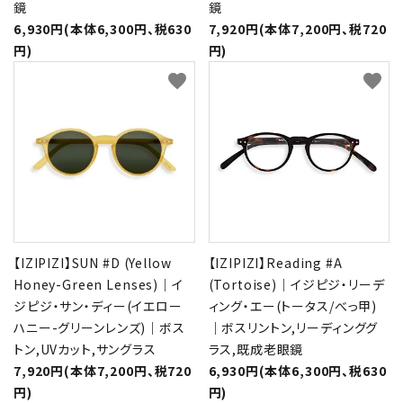
鏡
鏡
6,930円(本体6,300円、税630
7,920円(本体7,200円、税720
円)
円)
favorite
favorite
【IZIPIZI】SUN #D (Yellow
【IZIPIZI】Reading #A
Honey-Green Lenses)｜イ
(Tortoise)｜イジピジ・リーデ
ジピジ・サン・ディー(イエロー
ィング・エー(トータス/べっ甲)
ハニー-グリーンレンズ)｜ボス
｜ボスリントン,リーディンググ
トン,UVカット,サングラス
ラス,既成老眼鏡
7,920円(本体7,200円、税720
6,930円(本体6,300円、税630
円)
円)