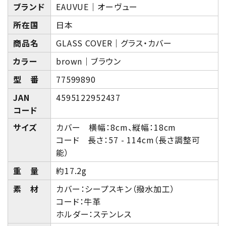
ブランド
EAUVUE｜オーヴュー
所在国
日本
商品名
GLASS COVER｜グラス・カバー
カラー
brown｜ブラウン
型 番
77599890
JAN
4595122952437
コード
サイズ
カバー 横幅：8cm、縦幅：18cm
コード 長さ：57 - 114cm（長さ調整可
能）
重 量
約17.2g
素 材
カバー：シープスキン（撥水加工）
コード：牛革
ホルダー：ステンレス