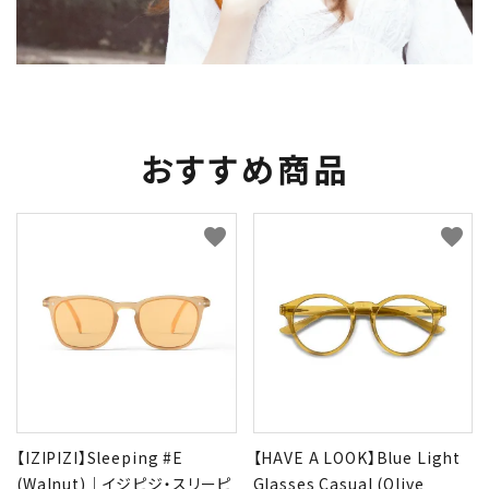
おすすめ商品
favorite
favorite
【IZIPIZI】Sleeping #E
【HAVE A LOOK】Blue Light
(Walnut)｜イジピジ・スリーピ
Glasses Casual (Olive