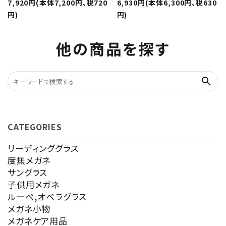
7,920円(本体7,200円、税720
6,930円(本体6,300円、税630
円)
円)
他の商品を探す
search
CATEGORIES
リーディンググラス
度無メガネ
サングラス
子供用メガネ
ルーペ,オペラグラス
メガネ小物
メガネケア用品