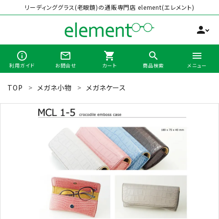
リーディンググラス(老眼鏡)の通販専門店 element(エレメント)
person
info_outline
mail_outline
shopping_cart
search
menu
利用ガイド
お問合せ
カート
商品検索
メニュー
TOP
メガネ小物
メガネケース
search
最近チェックした商品
全商品から選ぶ
カテゴリーから選ぶ
ブランドから選ぶ