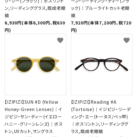
グ・シー(ブラック)｜ボスリント
ーン・リーディング・ディー(ブラ
ン,リーディンググラス,既成老眼
ック)｜ブルーライトカット老眼
鏡
鏡
6,930円(本体6,300円、税630
7,920円(本体7,200円、税720
円)
円)
favorite
favorite
【IZIPIZI】SUN #D (Yellow
【IZIPIZI】Reading #A
Honey-Green Lenses)｜イ
(Tortoise)｜イジピジ・リーデ
ジピジ・サン・ディー(イエロー
ィング・エー(トータス/べっ甲)
ハニー-グリーンレンズ)｜ボス
｜ボスリントン,リーディンググ
トン,UVカット,サングラス
ラス,既成老眼鏡