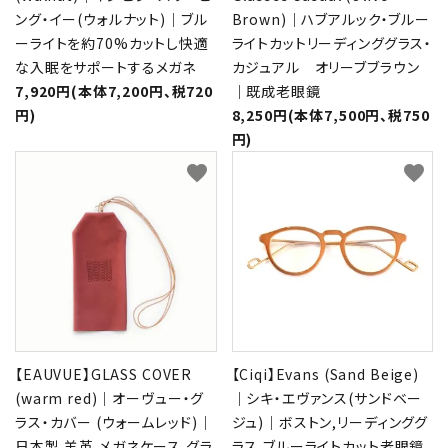
ング・イー(ウォルナット)｜ブル
Brown)｜ハブアルック・ブルー
ーライトを約70%カットし快適
ライトカットリーディンググラス・
な入眠をサポートするメガネ
カジュアル オリーブブラウン
7,920円(本体7,200円、税720
｜既成老眼鏡
円)
8,250円(本体7,500円、税750
円)
favorite
favorite
【EAUVUE】GLASS COVER
【Ciqi】Evans (Sand Beige)
(warm red)｜オーヴュー・グ
｜シキ・エヴァンス(サンドベー
ラス・カバー (ウォームレッド)｜
ジュ)｜ボストン,リーディンググ
日本製,羊革,メガネケース,グラ
ラス,ブルーライトカット老眼鏡