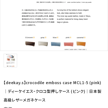
形から選ぶ
色から選ぶ
価格帯から選ぶ
SALE
コンテンツ
INFORMATION
【deekay.s】crocodile emboss case MCL1-5 (pink)
ACCOUNT MENU
｜ディーケイエス・クロコ型押しケース (ピンク)｜日本製
ようこそ 会員名 様
高級レザーメガネケース
meeting_room
person
ログイン
新規会員登録