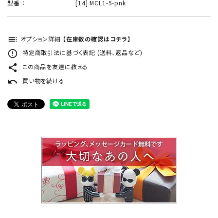
型番 ：
[14] MCL1-5-pnk
toc
オプション詳細
【在庫数の確認はコチラ】
error_outline
特定商取引法に基づく表記 (送料、返品など)
share
この商品を友達に教える
undo
買い物を続ける