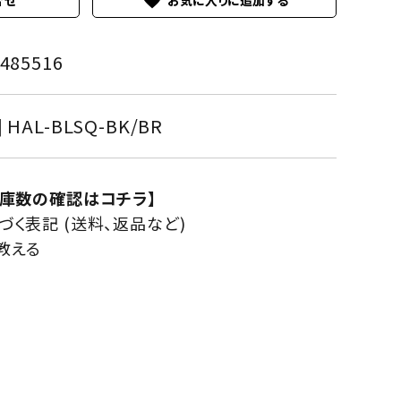
favorite
合せ
485516
] HAL-BLSQ-BK/BR
在庫数の確認はコチラ】
く表記 (送料、返品など)
教える