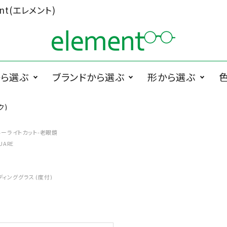
t(エレメント)
から選ぶ
ブランドから選ぶ
形から選ぶ
ク)
ググラス
1memori
度無メガネ
ラウンド系
1 PLATE
サ
PRODUCTS
ルーライトカット-老眼鏡
ペラグラス
メガネ小物
メ
UARE
Cha.T.RE by
スクエア系
Ciqi
INUI LENS
ィンググラス (度付)
De Suave
DTC design
ESCHENBACH
FEDON