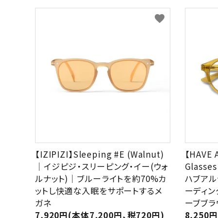
favorite
【IZIPIZI】Sleeping #E (Walnut)
【HAVE 
｜イジピジ・スリーピング・イー(ウォ
Glasses
ルナット)｜ブルーライトを約70%カ
ハブアル
ットし快適な入眠をサポートするメ
ーディン
ガネ
ーブブラ
7,920円(本体7,200円、税720円)
8,250