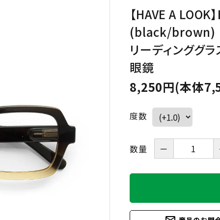
【HAVE A LOOK】B
(black/bro
HAVE A LOOK
IZIPIZI
リーディンググラ
LE FOON
L.M.
眼鏡
Kartenvertri
8,250円(本体7,
OjeOje
OPTICAL
KITCHEN
度数
quatre epices
SAKAE
数量
－
SLASTIK
SUGAI WORL