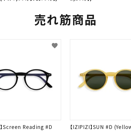
売れ筋商品
favorite
I】Screen Reading #D
【IZIPIZI】SUN #D (Yello