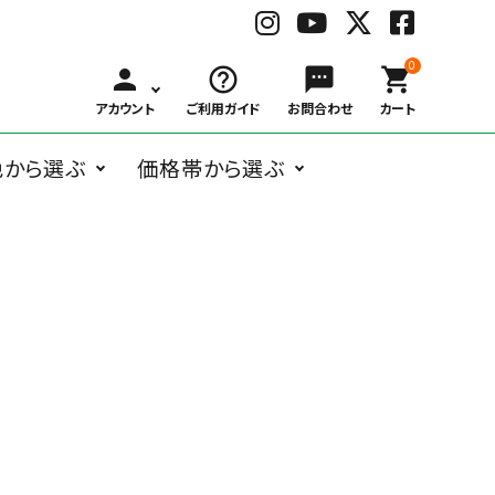
0
person
help_outline
sms
shopping_cart
アカウント
ご利用ガイド
お問合わせ
カート
色から選ぶ
価格帯から選ぶ
BLACK
WHITE
GRAY
BRO
ングラス
オーバル系
Belart
～
ボストン系
子供用メガネ
￥1,000
Bonny L.
￥3,000
ウェリントン
￥6,00
ブ
ホ
グ
ブ
￥999
～
～
系
～
ラ
ワ
レ
ラ
ガネケア用品
アクセサリー
￥2,999
￥5,999
￥9,99
ッ
イ
ー
ウ
ク
ト
ン
フォックス系
deekay.s
ティアドロッ
delieb
その他
￥10,000
プ系
RED
BLUE
NAVY
YEL
～
レ
ブ
ネ
イ
DUCT
EAUVUE
ッ
ル
イ
エ
ド
ー
ビ
ロ
ー
ー
Frou-Frou de
Hasegawa