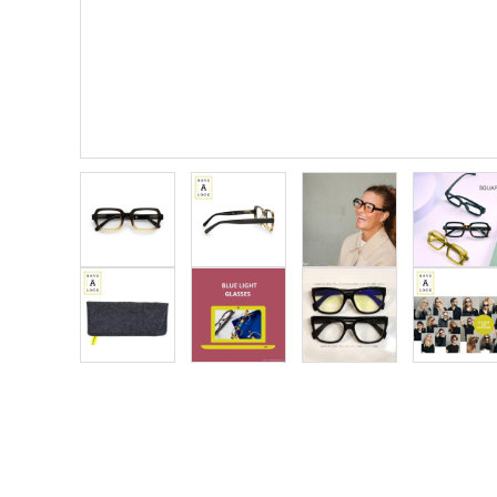
meeting_room
person
ログイン
新規会員登録