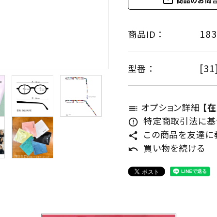
mail_outline
商品のお問
183
商品ID ：
[31
型番 ：
オプション詳細
【
toc
特定商取引法に基づ
error_outline
この商品を友達に
share
買い物を続ける
undo