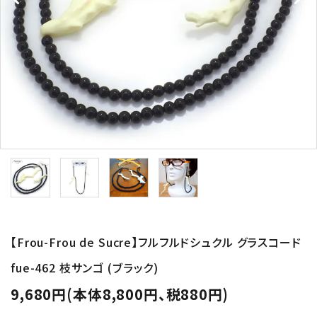
形から選ぶ
色から選ぶ
価格帯から選ぶ
SALE
コンテンツ
INFORMATION
【Frou-Frou de Sucre】フルフルドシュクル グラスコード
ACCOUNT MENU
fue-462 枝サンゴ (ブラック)
ようこそ 会員名 様
9,680円(本体8,800円、税880円)
meeting_room
person
ログイン
新規会員登録