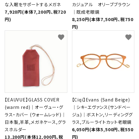
な入眠をサポートするメガネ
カジュアル オリーブブラウン
7,920円(本体7,200円、税720
｜既成老眼鏡
円)
8,250円(本体7,500円、税750
円)
favorite
favorite
【EAUVUE】GLASS COVER
【Ciqi】Evans (Sand Beige)
(warm red)｜オーヴュー・グ
｜シキ・エヴァンス(サンドベー
ラス・カバー (ウォームレッド)｜
ジュ)｜ボストン,リーディンググ
日本製,羊革,メガネケース,グラ
ラス,ブルーライトカット老眼鏡
スホルダー
6,050円(本体5,500円、税550
13,200円(本体12,000円、税
円)