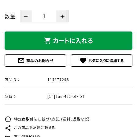
数量
－
＋
カートに入れる
shopping_cart
mail_outline
favorite
商品のお問合せ
商品ID ：
117177298
型番 ：
[14] fue-462-blk-DT
error_outline
特定商取引法に基づく表記 (送料、返品など)
share
この商品を友達に教える
undo
買い物を続ける