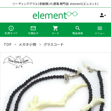
リーディンググラス(老眼鏡)の通販専門店 element(エレメント)
person
info_outline
mail_outline
shopping_cart
search
menu
利用ガイド
お問合せ
カート
商品検索
メニュー
TOP
メガネ小物
グラスコード
search
最近チェックした商品
全商品から選ぶ
カテゴリーから選ぶ
ブランドから選ぶ