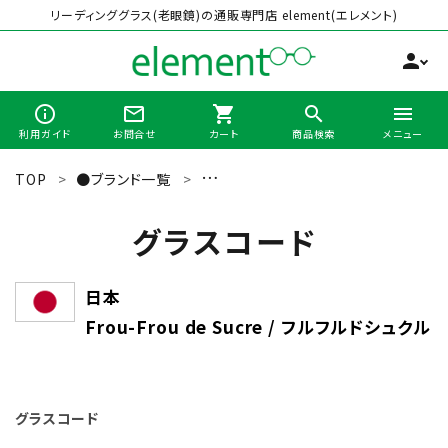
リーディンググラス(老眼鏡)の通販専門店 element(エレメント)
person
info_outline
mail_outline
shopping_cart
search
menu
利用ガイド
お問合せ
カート
商品検索
メニュー
TOP
●ブランド一覧
Frou-Frou de Sucre（フルフルドシ
search
グラスコード
最近チェックした商品
日本
Frou-Frou de Sucre / フルフルドシュクル
全商品から選ぶ
カテゴリーから選ぶ
グラスコード
ブランドから選ぶ