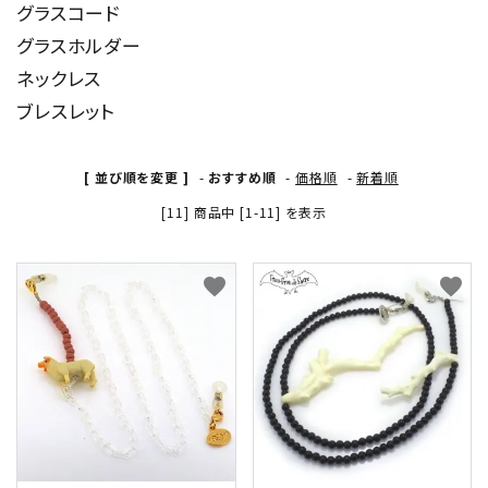
グラスコード
グラスホルダー
形から選ぶ
ネックレス
色から選ぶ
ブレスレット
価格帯から選ぶ
[ 並び順を変更 ]
-
おすすめ順
-
価格順
-
新着順
SALE
[11] 商品中 [1-11] を表示
コンテンツ
favorite
favorite
INFORMATION
ACCOUNT MENU
ようこそ 会員名 様
meeting_room
person
ログイン
新規会員登録