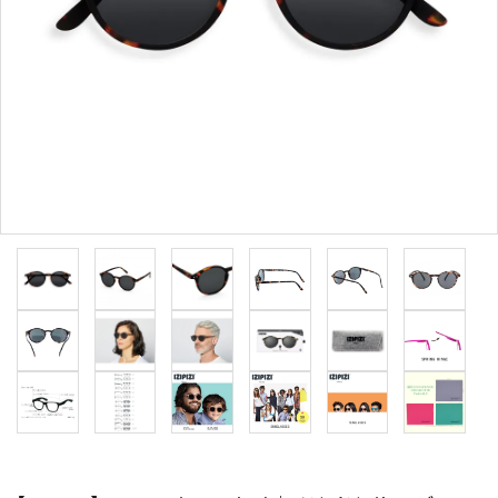
形から選ぶ
色から選ぶ
価格帯から選ぶ
SALE
コンテンツ
INFORMATION
ACCOUNT MENU
ようこそ 会員名 様
meeting_room
person
ログイン
新規会員登録