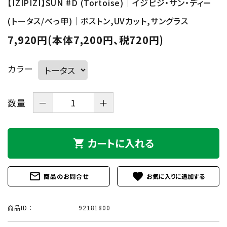
【IZIPIZI】SUN #D (Tortoise)｜イジピジ・サン・ディー
(トータス/べっ甲)｜ボストン,UVカット,サングラス
7,920円(本体7,200円、税720円)
カラー
数量
－
＋
カートに入れる
shopping_cart
mail_outline
favorite
商品のお問合せ
商品ID ：
92181800