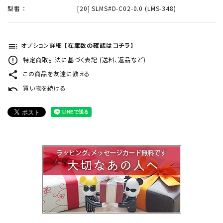
型番 ：
[20] SLMS#D-C02-0.0 (LMS-348)
toc
オプション詳細
【在庫数の確認はコチラ】
error_outline
特定商取引法に基づく表記 (送料、返品など)
share
この商品を友達に教える
undo
買い物を続ける