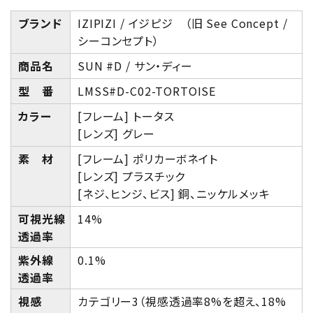
ブランド
IZIPIZI / イジピジ （旧 See Concept /
シーコンセプト）
商品名
SUN #D / サン・ディー
型 番
LMSS#D-C02-TORTOISE
カラー
[フレーム] トータス
[レンズ] グレー
素 材
[フレーム] ポリカーボネイト
[レンズ] プラスチック
[ネジ、ヒンジ、ビス] 銅、ニッケルメッキ
可視光線
14%
透過率
紫外線
0.1%
透過率
視感
カテゴリー3（視感透過率8%を超え、18%