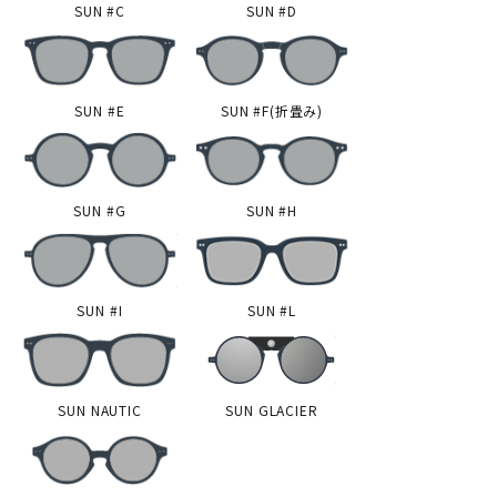
SUN #C
SUN #D
SUN #E
SUN #F(折畳み)
SUN #G
SUN #H
SUN #I
SUN #L
SUN NAUTIC
SUN GLACIER