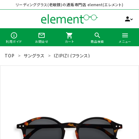
リーディンググラス(老眼鏡)の通販専門店 element(エレメント)
person
info_outline
mail_outline
shopping_cart
search
menu
利用ガイド
お問合せ
カート
商品検索
メニュー
TOP
サングラス
IZIPIZI (フランス)
search
最近チェックした商品
全商品から選ぶ
カテゴリーから選ぶ
ブランドから選ぶ