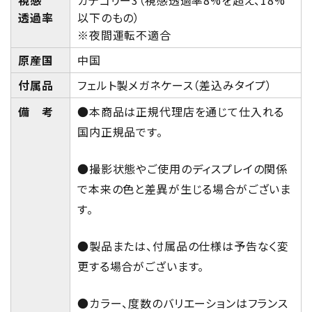
視感
カテゴリー3（視感透過率8%を超え、18%
透過率
以下のもの）
※夜間運転不適合
原産国
中国
付属品
フェルト製メガネケース（差込みタイプ）
備 考
●本商品は正規代理店を通じて仕入れる
国内正規品です。
●撮影状態やご使用のディスプレイの関係
で本来の色と差異が生じる場合がございま
す。
●製品または、付属品の仕様は予告なく変
更する場合がございます。
●カラー、度数のバリエーションはフランス