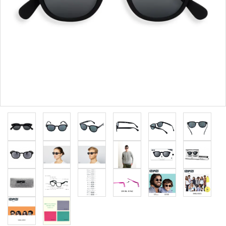
形から選ぶ
色から選ぶ
価格帯から選ぶ
SALE
コンテンツ
INFORMATION
ACCOUNT MENU
ようこそ 会員名 様
meeting_room
person
ログイン
新規会員登録