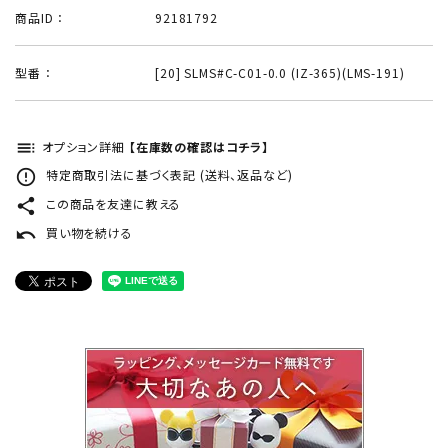
商品ID ：
92181792
型番 ：
[20] SLMS#C-C01-0.0 (IZ-365)(LMS-191)
toc
オプション詳細
【在庫数の確認はコチラ】
error_outline
特定商取引法に基づく表記 (送料、返品など)
share
この商品を友達に教える
undo
買い物を続ける