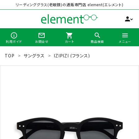
リーディンググラス(老眼鏡)の通販専門店 element(エレメント)
person
info_outline
mail_outline
shopping_cart
search
menu
利用ガイド
お問合せ
カート
商品検索
メニュー
TOP
サングラス
IZIPIZI (フランス)
search
最近チェックした商品
全商品から選ぶ
カテゴリーから選ぶ
ブランドから選ぶ