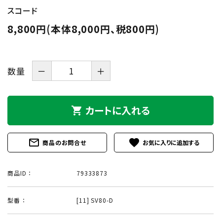
スコード
8,800円(本体8,000円、税800円)
数量
－
＋
カートに入れる
shopping_cart
mail_outline
favorite
商品のお問合せ
商品ID ：
79333873
型番 ：
[11] SV80-D