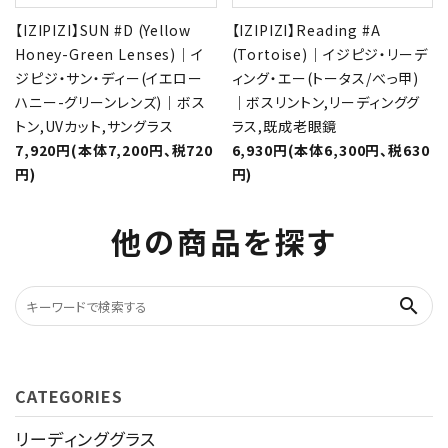
【IZIPIZI】SUN #D (Yellow
【IZIPIZI】Reading #A
Honey-Green Lenses)｜イ
(Tortoise)｜イジピジ・リーデ
ジピジ・サン・ディー(イエロー
ィング・エー(トータス/べっ甲)
ハニー-グリーンレンズ)｜ボス
｜ボスリントン,リーディンググ
トン,UVカット,サングラス
ラス,既成老眼鏡
7,920円(本体7,200円、税720
6,930円(本体6,300円、税630
円)
円)
他の商品を探す
search
CATEGORIES
リーディンググラス