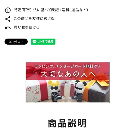
error_outline
特定商取引法に基づく表記 (送料、返品など)
share
この商品を友達に教える
undo
買い物を続ける
商品説明