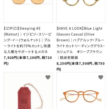
【IZIPIZI】Sleeping #E
【HAVE A LOOK】Blue Light
(Walnut)｜イジピジ・スリーピ
Glasses Casual (Olive
ング・イー(ウォルナット)｜ブル
Brown)｜ハブアルック・ブルー
ーライトを約70%カットし快適
ライトカットリーディンググラス・
な入眠をサポートするメガネ
カジュアル オリーブブラウン
7,920円(本体7,200円、税720
｜既成老眼鏡
円)
8,250円(本体7,500円、税750
円)
favorite
favorite