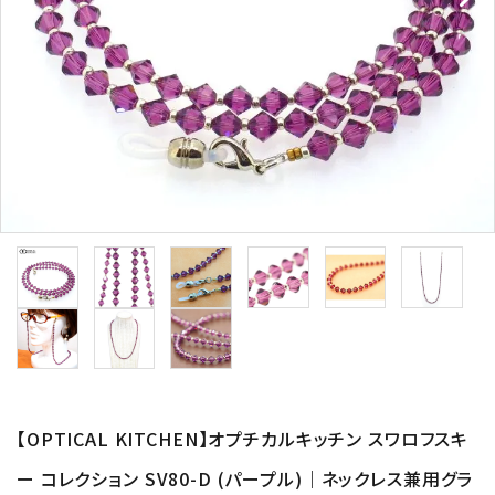
形から選ぶ
色から選ぶ
価格帯から選ぶ
SALE
コンテンツ
INFORMATION
ACCOUNT MENU
ようこそ 会員名 様
【OPTICAL KITCHEN】オプチカルキッチン スワロフスキ
ー コレクション SV80-D (パープル)｜ネックレス兼用グラ
meeting_room
person
ログイン
新規会員登録