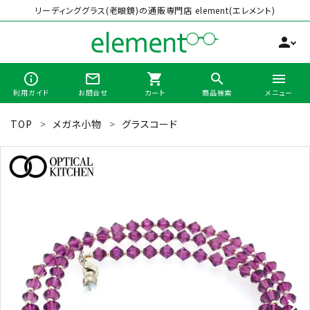
リーディンググラス(老眼鏡)の通販専門店 element(エレメント)
person
info_outline
mail_outline
shopping_cart
search
menu
利用ガイド
お問合せ
カート
商品検索
メニュー
TOP
メガネ小物
グラスコード
search
最近チェックした商品
全商品から選ぶ
カテゴリーから選ぶ
ブランドから選ぶ