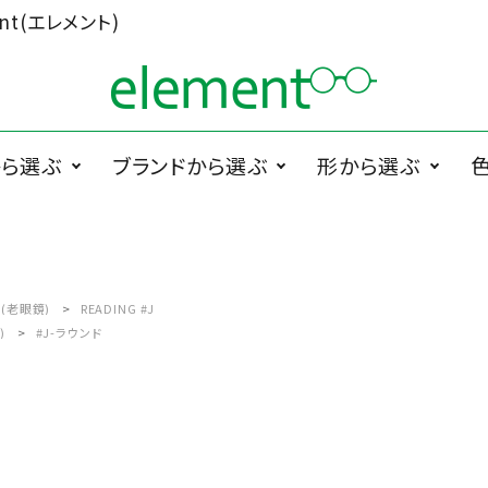
t(エレメント)
から選ぶ
ブランドから選ぶ
形から選ぶ
ググラス
1memori
度無メガネ
ラウンド系
1 PLATE
サ
PRODUCTS
ペラグラス
メガネ小物
メ
(老眼鏡)
READING #J
)
#J-ラウンド
Cha.T.RE by
スクエア系
Ciqi
INUI LENS
De Suave
DTC design
ESCHENBACH
FEDON