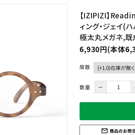
【IZIPIZI】Rea
HAVE A LOOK
IZIPIZI
ィング・ジェイ(ハ
LE FOON
L.M.
極太丸メガネ,
Kartenvertri
6,930円(本体6,
OjeOje
OPTICAL
KITCHEN
度数
quatre epices
SAKAE
数量
－
SLASTIK
SUGAI WORL
mail_outline
商品のお問