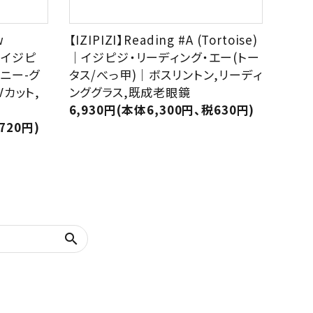
w
【IZIPIZI】Reading #A (Tortoise)
)｜イジピ
｜イジピジ・リーディング・エー(トー
ニー-グ
タス/べっ甲)｜ボスリントン,リーディ
Vカット,
ンググラス,既成老眼鏡
6,930円(本体6,300円、税630円)
720円)
search