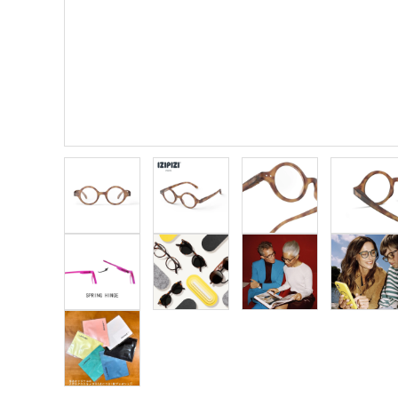
meeting_room
person
ログイン
新規会員登録