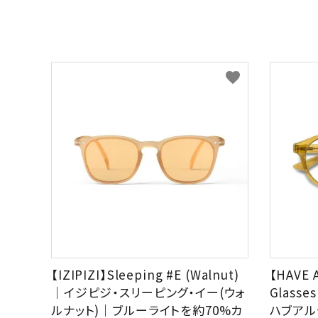
favorite
【IZIPIZI】Sleeping #E (Walnut)
【HAVE 
｜イジピジ・スリーピング・イー(ウォ
Glasses
ルナット)｜ブルーライトを約70%カ
ハブアル