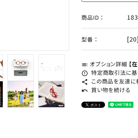
183
商品ID ：
[20
型番 ：
オプション詳細
【
toc
特定商取引法に基づ
error_outline
この商品を友達に
share
買い物を続ける
undo