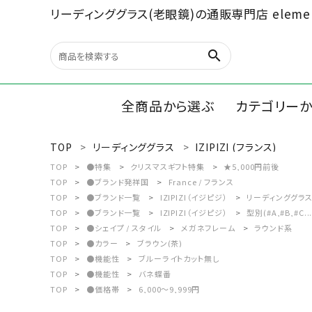
リーディンググラス(老眼鏡)の通販専門店 elemen
search
全商品から選ぶ
カテゴリー
TOP
リーディンググラス
IZIPIZI (フランス)
search
リーディン
TOP
●特集
クリスマスギフト特集
★5,000円前後
TOP
●ブランド発祥国
France / フランス
ルーペ/オ
TOP
●ブランド一覧
IZIPIZI（イジピジ）
リーディンググラス
最近チェックした商品
TOP
●ブランド一覧
IZIPIZI（イジピジ）
型別(#A,#B,#C...
TOP
●シェイプ / スタイル
メガネフレーム
ラウンド系
文具、雑貨
TOP
●カラー
ブラウン(茶)
全商品から選ぶ
TOP
●機能性
ブルーライトカット無し
TOP
●機能性
バネ蝶番
カテゴリーから選ぶ
TOP
●価格帯
6,000～9,999円