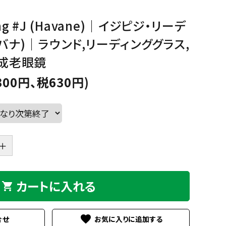
Sucre
Bicoh
GREEN
PURPLE
PINK
ORA
グ
パ
ピ
オ
ding #J (Havane)｜イジピジ・リーデ
リ
ー
ン
レ
Julbo
KISSO
バナ)｜ラウンド,リーディンググラス,
ー
プ
ク
ン
ン
ル
ジ
Nishimura
off
既成老眼鏡
eb
BEIGE,NATURAL
GOLD
SILVER
MUL
300円、税630円)
ベ
ゴ
シ
マ
ー
ー
ル
ル
PEARL
Plus Jack
ジ
ル
バ
チ
ュ,
ド
ー
カ
ナ
ラ
チ
ー
seeoo
seisuke88
ュ
＋
ラ
D
twelvetone
和紙田大學
ル
カートに入れる
shopping_cart
favorite
合せ