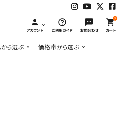
0
person
help_outline
sms
shopping_cart
アカウント
ご利用ガイド
お問合わせ
カート
色から選ぶ
価格帯から選ぶ
BLACK
WHITE
GRAY
BRO
ングラス
オーバル系
Belart
～
ボストン系
子供用メガネ
￥1,000
Bonny L.
￥3,000
ウェリントン
￥6,00
ブ
ホ
グ
ブ
￥999
～
～
系
～
ラ
ワ
レ
ラ
ガネケア用品
アクセサリー
￥2,999
￥5,999
￥9,99
ッ
イ
ー
ウ
ク
ト
ン
フォックス系
deekay.s
ティアドロッ
delieb
その他
￥10,000
プ系
RED
BLUE
NAVY
YEL
～
レ
ブ
ネ
イ
DUCT
EAUVUE
ッ
ル
イ
エ
ド
ー
ビ
ロ
ー
ー
Frou-Frou de
Hasegawa