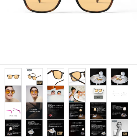
形から選ぶ
色から選ぶ
価格帯から選ぶ
SALE
コンテンツ
INFORMATION
ACCOUNT MENU
ようこそ 会員名 様
meeting_room
person
ログイン
新規会員登録