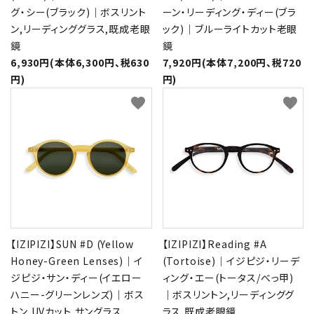
グ・シー(ブラック)｜ボスリント
ーン・リーディング・ディー(ブラ
ン,リーディンググラス,既成老眼
ック)｜ブルーライトカット老眼
鏡
鏡
6,930円(本体6,300円、税630
7,920円(本体7,200円、税720
円)
円)
favorite
favorite
【IZIPIZI】SUN #D (Yellow
【IZIPIZI】Reading #A
Honey-Green Lenses)｜イ
(Tortoise)｜イジピジ・リーデ
ジピジ・サン・ディー(イエロー
ィング・エー(トータス/べっ甲)
ハニー-グリーンレンズ)｜ボス
｜ボスリントン,リーディンググ
トン,UVカット,サングラス
ラス,既成老眼鏡