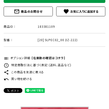
mail_outline
favorite
商品のお問合せ
商品ID ：
183381109
型番 ：
[20] SLPEC02_00 (IZ-222)
toc
オプション詳細
【在庫数の確認はコチラ】
error_outline
特定商取引法に基づく表記 (送料、返品など)
share
この商品を友達に教える
undo
買い物を続ける