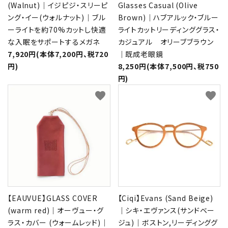
(Walnut)｜イジピジ・スリーピ
Glasses Casual (Olive
ング・イー(ウォルナット)｜ブル
Brown)｜ハブアルック・ブルー
ーライトを約70%カットし快適
ライトカットリーディンググラス・
な入眠をサポートするメガネ
カジュアル オリーブブラウン
7,920円(本体7,200円、税720
｜既成老眼鏡
円)
8,250円(本体7,500円、税750
円)
favorite
favorite
【EAUVUE】GLASS COVER
【Ciqi】Evans (Sand Beige)
(warm red)｜オーヴュー・グ
｜シキ・エヴァンス(サンドベー
ラス・カバー (ウォームレッド)｜
ジュ)｜ボストン,リーディンググ