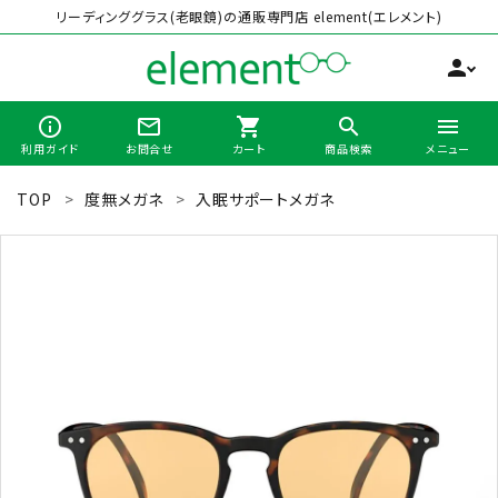
リーディンググラス(老眼鏡)の通販専門店 element(エレメント)
person
info_outline
mail_outline
shopping_cart
search
menu
利用ガイド
お問合せ
カート
商品検索
メニュー
TOP
度無メガネ
入眠サポートメガネ
search
最近チェックした商品
全商品から選ぶ
カテゴリーから選ぶ
ブランドから選ぶ