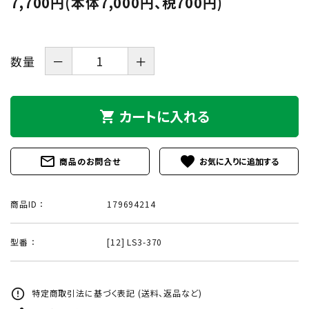
7,700円(本体7,000円、税700円)
数量
－
＋
カートに入れる
shopping_cart
mail_outline
favorite
商品のお問合せ
商品ID ：
179694214
型番 ：
[12] LS3-370
error_outline
特定商取引法に基づく表記 (送料、返品など)