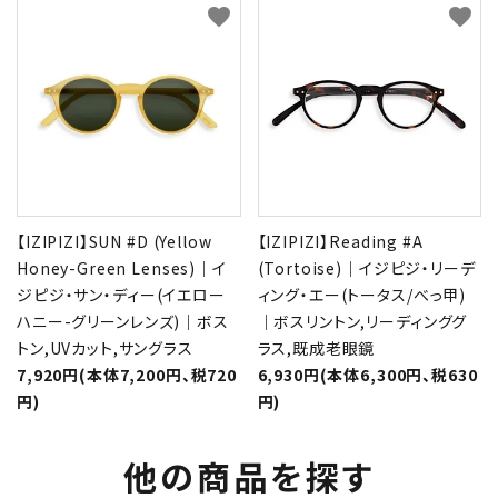
favorite
favorite
【IZIPIZI】SUN #D (Yellow
【IZIPIZI】Reading #A
Honey-Green Lenses)｜イ
(Tortoise)｜イジピジ・リーデ
ジピジ・サン・ディー(イエロー
ィング・エー(トータス/べっ甲)
ハニー-グリーンレンズ)｜ボス
｜ボスリントン,リーディンググ
トン,UVカット,サングラス
ラス,既成老眼鏡
7,920円(本体7,200円、税720
6,930円(本体6,300円、税630
円)
円)
他の商品を探す