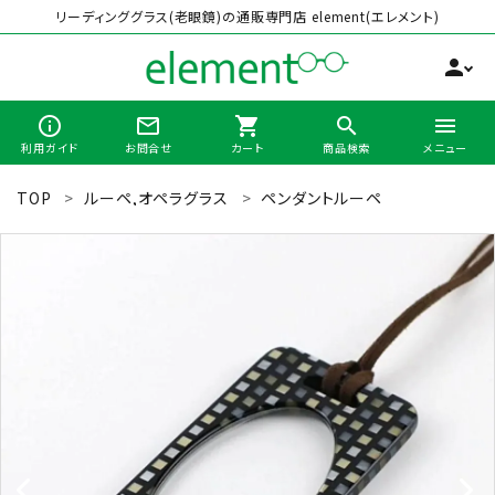
リーディンググラス(老眼鏡)の通販専門店 element(エレメント)
person
info_outline
mail_outline
shopping_cart
search
menu
利用ガイド
お問合せ
カート
商品検索
メニュー
TOP
ルーペ,オペラグラス
ペンダントルーペ
search
最近チェックした商品
全商品から選ぶ
カテゴリーから選ぶ
ブランドから選ぶ