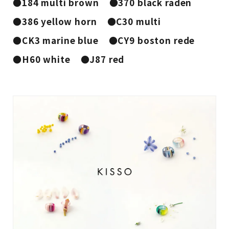
●184 multi brown
●370 black raden
●386 yellow horn
●C30 multi
●CK3 marine blue
●CY9 boston rede
●H60 white
●J87 red