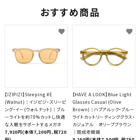
おすすめ商品
favorite
favorite
【IZIPIZI】Sleeping #E
【HAVE A LOOK】Blue Light
(Walnut)｜イジピジ・スリーピ
Glasses Casual (Olive
ング・イー(ウォルナット)｜ブル
Brown)｜ハブアルック・ブルー
ーライトを約70%カットし快適
ライトカットリーディンググラス・
な入眠をサポートするメガネ
カジュアル オリーブブラウン
7,920円(本体7,200円、税720
｜既成老眼鏡
円)
8,250円(本体7,500円、税750