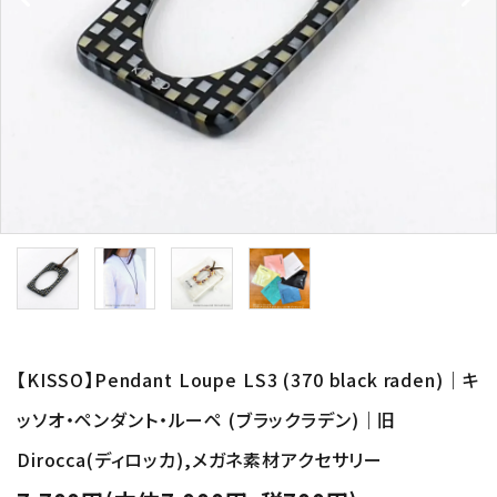
形から選ぶ
色から選ぶ
価格帯から選ぶ
SALE
コンテンツ
INFORMATION
【KISSO】Pendant Loupe LS3 (370 black raden)｜キ
ACCOUNT MENU
ッソオ・ペンダント・ルーペ (ブラックラデン)｜旧
ようこそ 会員名 様
Dirocca(ディロッカ),メガネ素材アクセサリー
meeting_room
person
ログイン
新規会員登録