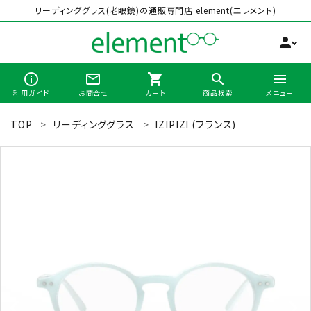
リーディンググラス(老眼鏡)の通販専門店 element(エレメント)
person
info_outline
mail_outline
shopping_cart
search
menu
利用ガイド
お問合せ
カート
商品検索
メニュー
TOP
リーディンググラス
IZIPIZI (フランス)
search
最近チェックした商品
全商品から選ぶ
カテゴリーから選ぶ
ブランドから選ぶ