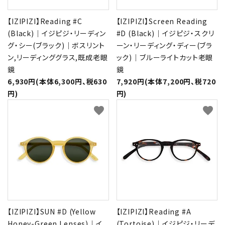
【IZIPIZI】Reading #C
【IZIPIZI】Screen Reading
(Black)｜イジピジ・リーディン
#D (Black)｜イジピジ・スクリ
グ・シー(ブラック)｜ボスリント
ーン・リーディング・ディー(ブラ
ン,リーディンググラス,既成老眼
ック)｜ブルーライトカット老眼
鏡
鏡
6,930円(本体6,300円、税630
7,920円(本体7,200円、税720
円)
円)
favorite
favorite
【IZIPIZI】SUN #D (Yellow
【IZIPIZI】Reading #A
Honey-Green Lenses)｜イ
(Tortoise)｜イジピジ・リーデ