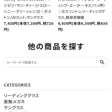
ジピジ・サン・ディー(イエロー
ィング・エー(トータス/べっ甲)
ハニー-グリーンレンズ)｜ボス
｜ボスリントン,リーディンググ
トン,UVカット,サングラス
ラス,既成老眼鏡
7,920円(本体7,200円、税720
6,930円(本体6,300円、税630
円)
円)
他の商品を探す
search
CATEGORIES
リーディンググラス
度無メガネ
サングラス