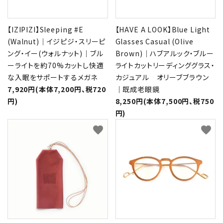
【IZIPIZI】Sleeping #E
【HAVE A LOOK】Blue Light
(Walnut)｜イジピジ・スリーピ
Glasses Casual (Olive
ング・イー(ウォルナット)｜ブル
Brown)｜ハブアルック・ブルー
ーライトを約70%カットし快適
ライトカットリーディンググラス・
な入眠をサポートするメガネ
カジュアル オリーブブラウン
7,920円(本体7,200円、税720
｜既成老眼鏡
円)
8,250円(本体7,500円、税750
円)
favorite
favorite