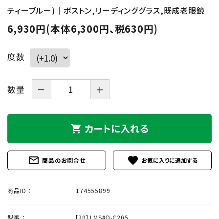
ティーブルー)｜ボストン,リーディンググラス,既成老眼鏡
6,930円(本体6,300円、税630円)
度数
数量
－
＋
カートに入れる
shopping_cart
mail_outline
favorite
商品のお問合せ
商品ID ：
174555899
型番 ：
[20] LMS#D-C205