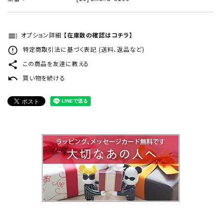
toc
オプション詳細
【在庫数の確認はコチラ】
error_outline
特定商取引法に基づく表記 (送料、返品など)
share
この商品を友達に教える
undo
買い物を続ける