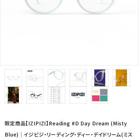
形から選ぶ
色から選ぶ
価格帯から選ぶ
SALE
コンテンツ
INFORMATION
ACCOUNT MENU
ようこそ 会員名 様
限定商品【IZIPIZI】Reading #D Day Dream (Misty
Blue)｜イジピジ・リーディング・ディー・デイドリーム(ミス
meeting_room
person
ログイン
新規会員登録