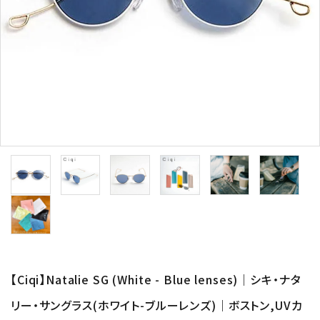
形から選ぶ
色から選ぶ
価格帯から選ぶ
SALE
コンテンツ
INFORMATION
ACCOUNT MENU
【Ciqi】Natalie SG (White - Blue lenses)｜シキ・ナタ
ようこそ 会員名 様
リー・サングラス(ホワイト-ブルーレンズ)｜ボストン,UVカ
meeting_room
person
ログイン
新規会員登録