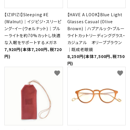
【IZIPIZI】Sleeping #E
【HAVE A LOOK】Blue Light
(Walnut)｜イジピジ・スリーピ
Glasses Casual (Olive
ング・イー(ウォルナット)｜ブル
Brown)｜ハブアルック・ブルー
ーライトを約70%カットし快適
ライトカットリーディンググラス・
な入眠をサポートするメガネ
カジュアル オリーブブラウン
7,920円(本体7,200円、税720
｜既成老眼鏡
円)
8,250円(本体7,500円、税750
円)
favorite
favorite