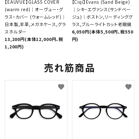
【EAUVUE】GLASS COVER
【Ciqi】Evans (Sand Beige)
(warm red)｜オーヴュー・グ
｜シキ・エヴァンス(サンドベー
ラス・カバー (ウォームレッド)｜
ジュ)｜ボストン,リーディンググ
日本製,羊革,メガネケース,グラ
ラス,ブルーライトカット老眼鏡
スホルダー
6,050円(本体5,500円、税550
13,200円(本体12,000円、税
円)
1,200円)
売れ筋商品
favorite
favorite