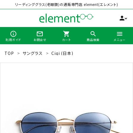
リーディンググラス(老眼鏡)の通販専門店 element(エレメント)
person
info_outline
mail_outline
shopping_cart
search
menu
利用ガイド
お問合せ
カート
商品検索
メニュー
TOP
サングラス
Ciqi (日本)
search
最近チェックした商品
全商品から選ぶ
カテゴリーから選ぶ
ブランドから選ぶ