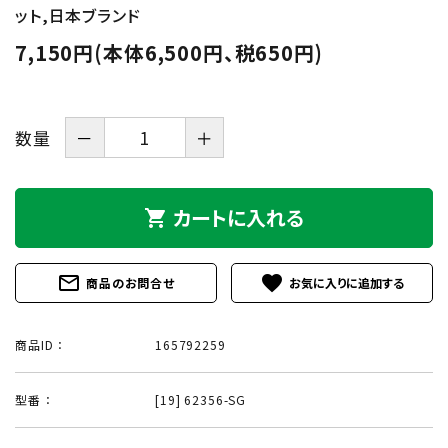
ット,日本ブランド
7,150円(本体6,500円、税650円)
数量
－
＋
カートに入れる
shopping_cart
mail_outline
favorite
商品のお問合せ
商品ID ：
165792259
型番 ：
[19] 62356-SG