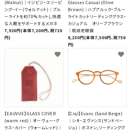
(Walnut)｜イジピジ・スリーピ
Glasses Casual (Olive
ング・イー(ウォルナット)｜ブル
Brown)｜ハブアルック・ブルー
ーライトを約70%カットし快適
ライトカットリーディンググラス・
な入眠をサポートするメガネ
カジュアル オリーブブラウン
7,920円(本体7,200円、税720
｜既成老眼鏡
円)
8,250円(本体7,500円、税750
円)
favorite
favorite
【EAUVUE】GLASS COVER
【Ciqi】Evans (Sand Beige)
(warm red)｜オーヴュー・グ
｜シキ・エヴァンス(サンドベー
ラス・カバー (ウォームレッド)｜
ジュ)｜ボストン,リーディンググ