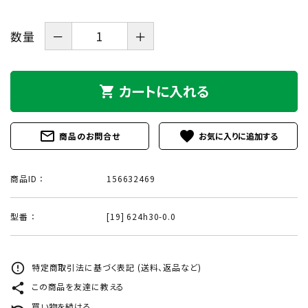
数量
－
＋
カートに入れる
shopping_cart
mail_outline
favorite
商品のお問合せ
商品ID ：
156632469
型番 ：
[19] 624h30-0.0
error_outline
特定商取引法に基づく表記 (送料、返品など)
share
この商品を友達に教える
undo
買い物を続ける