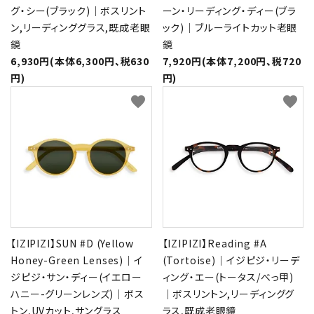
グ・シー(ブラック)｜ボスリント
ーン・リーディング・ディー(ブラ
ン,リーディンググラス,既成老眼
ック)｜ブルーライトカット老眼
鏡
鏡
6,930円(本体6,300円、税630
7,920円(本体7,200円、税720
円)
円)
favorite
favorite
【IZIPIZI】SUN #D (Yellow
【IZIPIZI】Reading #A
Honey-Green Lenses)｜イ
(Tortoise)｜イジピジ・リーデ
ジピジ・サン・ディー(イエロー
ィング・エー(トータス/べっ甲)
ハニー-グリーンレンズ)｜ボス
｜ボスリントン,リーディンググ
トン,UVカット,サングラス
ラス,既成老眼鏡