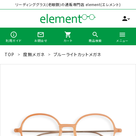
リーディンググラス(老眼鏡)の通販専門店 element(エレメント)
person
info_outline
mail_outline
shopping_cart
search
menu
利用ガイド
お問合せ
カート
商品検索
メニュー
TOP
度無メガネ
ブルーライトカットメガネ
search
最近チェックした商品
全商品から選ぶ
カテゴリーから選ぶ
ブランドから選ぶ