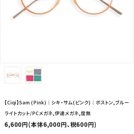
形から選ぶ
色から選ぶ
価格帯から選ぶ
SALE
コンテンツ
INFORMATION
【Ciqi】Sam (Pink)｜シキ・サム(ピンク)｜ボストン,ブルー
ACCOUNT MENU
ライトカット/PCメガネ,伊達メガネ,度無
ようこそ 会員名 様
6,600円(本体6,000円、税600円)
meeting_room
person
ログイン
新規会員登録