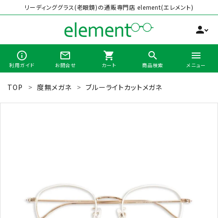
リーディンググラス(老眼鏡)の通販専門店 element(エレメント)
person
info_outline
mail_outline
shopping_cart
search
menu
利用ガイド
お問合せ
カート
商品検索
メニュー
TOP
度無メガネ
ブルーライトカットメガネ
search
最近チェックした商品
全商品から選ぶ
カテゴリーから選ぶ
ブランドから選ぶ