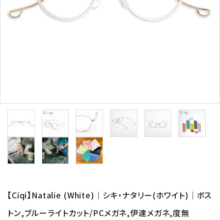
形から選ぶ
色から選ぶ
価格帯から選ぶ
SALE
コンテンツ
INFORMATION
ACCOUNT MENU
ようこそ 会員名 様
【Ciqi】Natalie (White)｜シキ・ナタリー(ホワイト)｜ボス
トン,ブルーライトカット/PCメガネ,伊達メガネ,度無
meeting_room
person
ログイン
新規会員登録