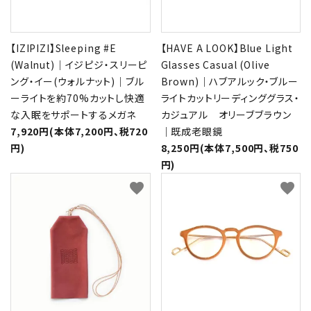
【IZIPIZI】Sleeping #E
【HAVE A LOOK】Blue Light
(Walnut)｜イジピジ・スリーピ
Glasses Casual (Olive
ング・イー(ウォルナット)｜ブル
Brown)｜ハブアルック・ブルー
ーライトを約70%カットし快適
ライトカットリーディンググラス・
な入眠をサポートするメガネ
カジュアル オリーブブラウン
7,920円(本体7,200円、税720
｜既成老眼鏡
円)
8,250円(本体7,500円、税750
円)
favorite
favorite