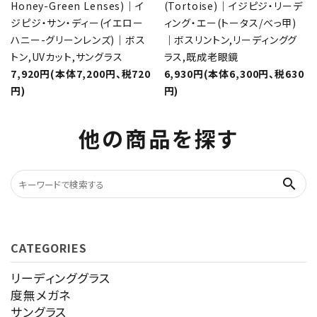
Honey-Green Lenses)｜イ
(Tortoise)｜イジピジ・リーデ
ジピジ・サン・ディー(イエロー
ィング・エー(トータス/べっ甲)
ハニー-グリーンレンズ)｜ボス
｜ボスリントン,リーディンググ
トン,UVカット,サングラス
ラス,既成老眼鏡
7,920円(本体7,200円、税720
6,930円(本体6,300円、税630
円)
円)
他の商品を探す
search
CATEGORIES
リーディンググラス
度無メガネ
サングラス