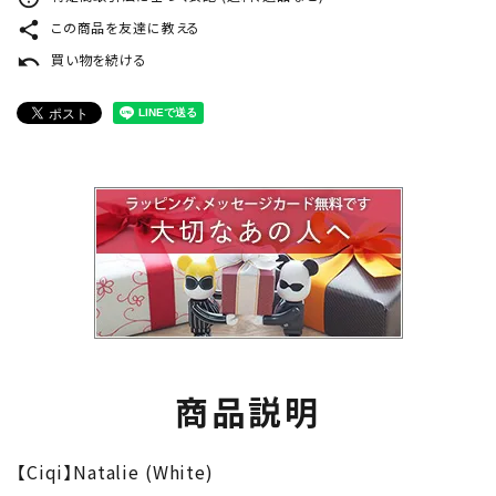
share
この商品を友達に教える
undo
買い物を続ける
商品説明
【Ciqi】Natalie (White)