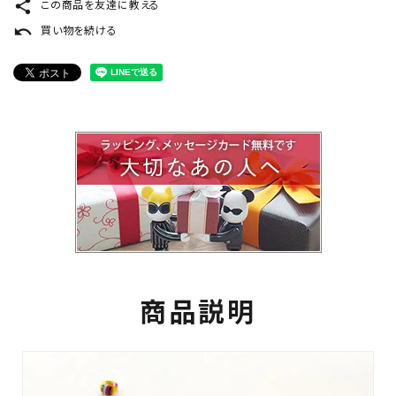
share
この商品を友達に教える
undo
買い物を続ける
商品説明