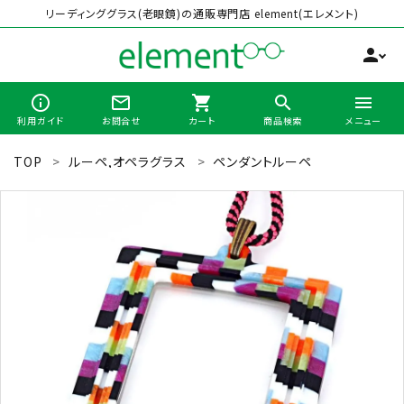
リーディンググラス(老眼鏡)の通販専門店 element(エレメント)
person
info_outline
mail_outline
shopping_cart
search
menu
利用ガイド
お問合せ
カート
商品検索
メニュー
TOP
ルーペ,オペラグラス
ペンダントルーペ
search
最近チェックした商品
全商品から選ぶ
カテゴリーから選ぶ
ブランドから選ぶ