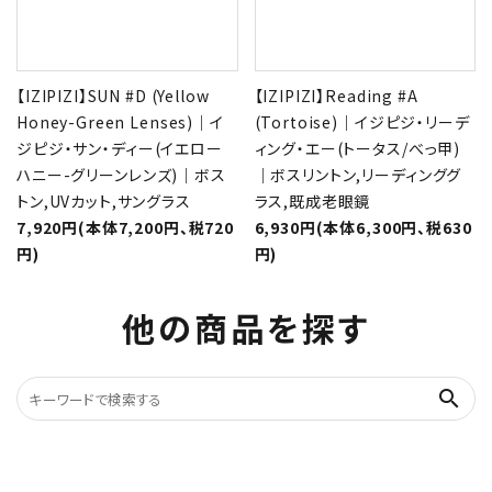
【IZIPIZI】SUN #D (Yellow
【IZIPIZI】Reading #A
Honey-Green Lenses)｜イ
(Tortoise)｜イジピジ・リーデ
ジピジ・サン・ディー(イエロー
ィング・エー(トータス/べっ甲)
ハニー-グリーンレンズ)｜ボス
｜ボスリントン,リーディンググ
トン,UVカット,サングラス
ラス,既成老眼鏡
7,920円(本体7,200円、税720
6,930円(本体6,300円、税630
円)
円)
他の商品を探す
search