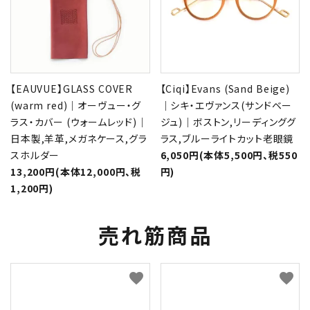
【EAUVUE】GLASS COVER
【Ciqi】Evans (Sand Beige)
(warm red)｜オーヴュー・グ
｜シキ・エヴァンス(サンドベー
ラス・カバー (ウォームレッド)｜
ジュ)｜ボストン,リーディンググ
日本製,羊革,メガネケース,グラ
ラス,ブルーライトカット老眼鏡
スホルダー
6,050円(本体5,500円、税550
13,200円(本体12,000円、税
円)
1,200円)
売れ筋商品
favorite
favorite