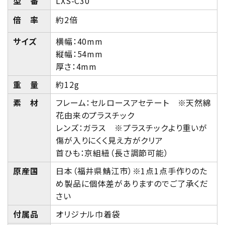
型 番
LXS-C30
倍 率
約2倍
サイズ
横幅：40mm
縦幅：54mm
厚さ：4mm
重 量
約12g
素 材
フレーム：セルロースアセテート ※天然綿
花由来のプラスチック
レンズ：ガラス ※プラスチックより重いが
傷が入りにくく見え方がクリア
首ひも：京組紐（長さ調節可能）
原産国
日本（福井県鯖江市）※1点1点手作りのた
め製品に個体差がありますのでご了承くだ
さい
付属品
オリジナル巾着袋