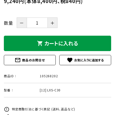
9,240円(本体8,400円、税840円)
数量
－
＋
カートに入れる
shopping_cart
mail_outline
favorite
商品のお問合せ
商品ID ：
105268202
型番 ：
[12] LXS-C30
error_outline
特定商取引法に基づく表記 (送料、返品など)