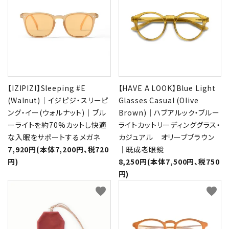
【IZIPIZI】Sleeping #E
【HAVE A LOOK】Blue Light
(Walnut)｜イジピジ・スリーピ
Glasses Casual (Olive
ング・イー(ウォルナット)｜ブル
Brown)｜ハブアルック・ブルー
ーライトを約70%カットし快適
ライトカットリーディンググラス・
な入眠をサポートするメガネ
カジュアル オリーブブラウン
7,920円(本体7,200円、税720
｜既成老眼鏡
円)
8,250円(本体7,500円、税750
円)
favorite
favorite