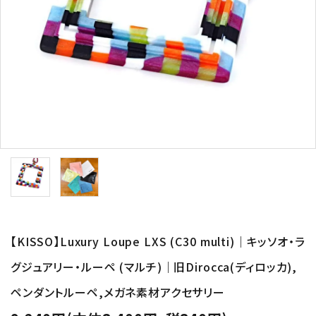
形から選ぶ
色から選ぶ
価格帯から選ぶ
SALE
コンテンツ
INFORMATION
【KISSO】Luxury Loupe LXS (C30 multi)｜キッソオ・ラ
ACCOUNT MENU
グジュアリー・ルーペ (マルチ)｜旧Dirocca(ディロッカ),
ようこそ 会員名 様
ペンダントルーペ,メガネ素材アクセサリー
meeting_room
person
ログイン
新規会員登録