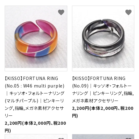
favorite
favorite
形から選ぶ
色から選ぶ
価格帯から選ぶ
SALE
【KISSO】FORTUNA RING
【KISSO】FORTUNA RING
コンテンツ
(No.05 : W46 multi purple)
(No.09)｜キッソオ・フォルトー
｜キッソオ・フォルトーナリング
ナリング｜ピンキーリング,指輪,
INFORMATION
(マルチパープル)｜ピンキーリ
メガネ素材アクセサリー
ング,指輪,メガネ素材アクセサ
2,200円(本体2,000円、税200
ACCOUNT MENU
リー
円)
ようこそ 会員名 様
2,200円(本体2,000円、税200
円)
meeting_room
person
ログイン
新規会員登録