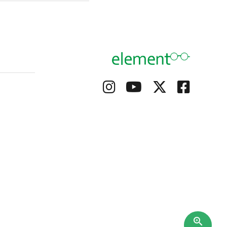
て
zoom_in