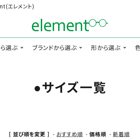
t(エレメント)
から選ぶ
ブランドから選ぶ
形から選ぶ
ググラス
1memori
度無メガネ
ラウンド系
1 PLATE
サ
PRODUCTS
●サイズ一覧
ペラグラス
メガネ小物
メ
Cha.T.RE by
スクエア系
Ciqi
INUI LENS
De Suave
DTC design
[ 並び順を変更 ]
-
おすすめ順
-
価格順
-
新着順
ESCHENBACH
FEDON