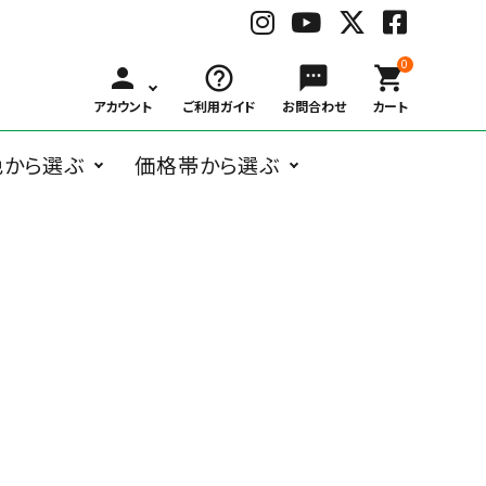
0
person
help_outline
sms
shopping_cart
アカウント
ご利用ガイド
お問合わせ
カート
色から選ぶ
価格帯から選ぶ
BLACK
WHITE
GRAY
BRO
ングラス
オーバル系
Belart
～
ボストン系
子供用メガネ
￥1,000
Bonny L.
￥3,000
ウェリントン
￥6,00
ブ
ホ
グ
ブ
￥999
～
～
系
～
ラ
ワ
レ
ラ
ガネケア用品
アクセサリー
￥2,999
￥5,999
￥9,99
ッ
イ
ー
ウ
ク
ト
ン
フォックス系
deekay.s
ティアドロッ
delieb
その他
￥10,000
プ系
RED
BLUE
NAVY
YEL
～
レ
ブ
ネ
イ
DUCT
EAUVUE
ッ
ル
イ
エ
ド
ー
ビ
ロ
ー
ー
Frou-Frou de
Hasegawa