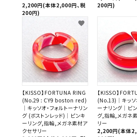
2,200円(本体2,000円、税
200円)
meeting_room
person
ログイン
新規会員登録
200円)
favorite
【KISSO】FORTUNA RING
【KISSO】FORT
(No.29 : CY9 boston red)
(No.13)｜キッ
｜キッソオ・フォルトーナリン
ーナリング｜ピ
グ (ボストンレッド)｜ピンキ
グ,指輪,メガネ
ーリング,指輪,メガネ素材ア
リー
クセサリー
2,200円(本体2