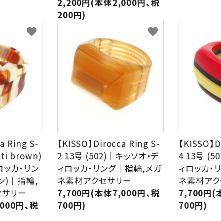
2,200円(本体2,000円、税
200円)
favorite
favorite
a Ring S-
【KISSO】Dirocca Ring S-
【KISSO】Di
lti brown)
2 13号 (502)｜キッソオ・デ
4 13号 (
ロッカ・リン
ィロッカ・リング｜指輪,メガ
ィロッカ・
ン)｜指輪,
ネ素材アクセサリー
ネ素材アク
セサリー
7,700円(本体7,000円、税
7,700円(
,000円、税
700円)
700円)