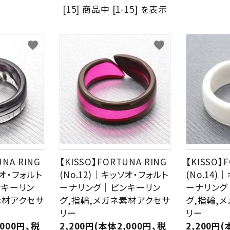
[15] 商品中 [1-15] を表示
HAVE A LOOK
IZIPIZI
favorite
favorite
LE FOON
L.M.
Kartenvertri
OjeOje
OPTICAL
KITCHEN
quatre epices
SAKAE
UNA RING
【KISSO】FORTUNA RING
SLASTIK
SUGAI WORL
【KISSO】
ソオ・フォルト
(No.12)｜キッソオ・フォルト
(No.14
ンキーリン
ーナリング｜ピンキーリン
ーナリング
素材アクセサ
グ,指輪,メガネ素材アクセサ
グ,指輪,
リー
リー
,000円、税
2,200円(本体2,000円、税
2,200円(