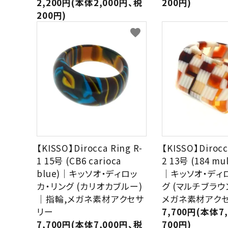
2,200円(本体2,000円、税
200円)
200円)
favorite
【KISSO】Dirocca Ring R-
【KISSO】Dirocc
1 15号 (CB6 carioca
2 13号 (184 mu
blue)｜キッソオ・ディロッ
｜キッソオ・ディ
カ・リング (カリオカブルー)
グ (マルチブラウ
｜指輪,メガネ素材アクセサ
メガネ素材アク
リー
7,700円(本体7
7,700円(本体7,000円、税
700円)