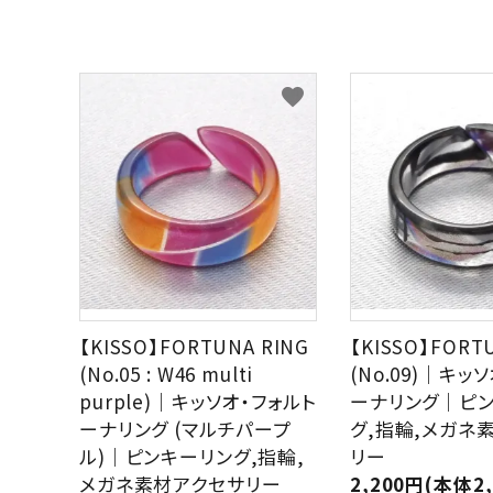
ブランドから選ぶ
形から選ぶ
favorite
色から選ぶ
価格帯から選ぶ
SALE
コンテンツ
【KISSO】FORTUNA RING
【KISSO】FORT
(No.05 : W46 multi
(No.09)｜キッ
INFORMATION
purple)｜キッソオ・フォルト
ーナリング｜ピ
ーナリング (マルチパープ
グ,指輪,メガネ
ACCOUNT MENU
ル)｜ピンキーリング,指輪,
リー
ようこそ 会員名 様
メガネ素材アクセサリー
2,200円(本体2