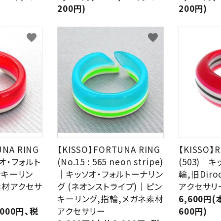
200円)
200円)
favorite
favorite
UNA RING
【KISSO】FORTUNA RING
【KISSO】R
ソオ・フォルト
(No.15 : 565 neon stripe)
(503)｜
ンキーリン
｜キッソオ・フォルトーナリン
輪,旧Dir
素材アクセサ
グ (ネオンストライプ)｜ピン
アクセサリ
キーリング,指輪,メガネ素材
6,600円(
,000円、税
アクセサリー
600円)