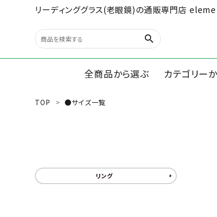
リーディンググラス(老眼鏡)の通販専門店 elemen
search
全商品から選ぶ
カテゴリー
TOP
●サイズ一覧
search
リーディン
ルーペ/オ
最近チェックした商品
文具、雑貨
リング
全商品から選ぶ
カテゴリーから選ぶ