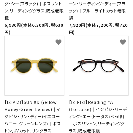
グ・シー(ブラック)｜ボスリント
ーン・リーディング・ディー(ブラ
ン,リーディンググラス,既成老眼
ック)｜ブルーライトカット老眼
鏡
鏡
6,930円(本体6,300円、税630
7,920円(本体7,200円、税720
円)
円)
favorite
favorite
【IZIPIZI】SUN #D (Yellow
【IZIPIZI】Reading #A
Honey-Green Lenses)｜イ
(Tortoise)｜イジピジ・リーデ
ジピジ・サン・ディー(イエロー
ィング・エー(トータス/べっ甲)
ハニー-グリーンレンズ)｜ボス
｜ボスリントン,リーディンググ
トン,UVカット,サングラス
ラス,既成老眼鏡