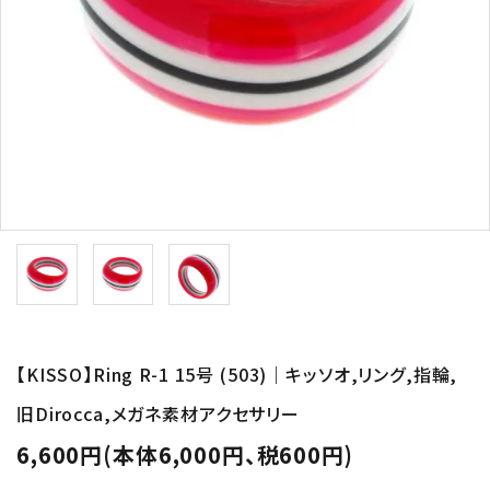
形から選ぶ
色から選ぶ
価格帯から選ぶ
SALE
コンテンツ
INFORMATION
【KISSO】Ring R-1 15号 (503)｜キッソオ,リング,指輪,
ACCOUNT MENU
旧Dirocca,メガネ素材アクセサリー
ようこそ 会員名 様
6,600円(本体6,000円、税600円)
meeting_room
person
ログイン
新規会員登録