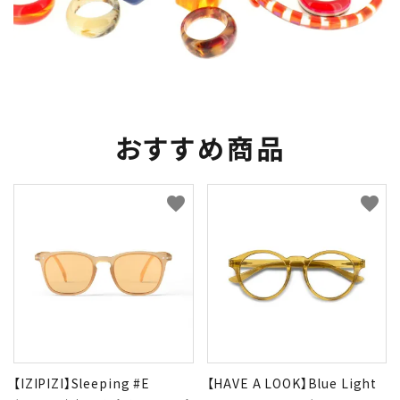
おすすめ商品
favorite
favorite
【IZIPIZI】Sleeping #E
【HAVE A LOOK】Blue Light