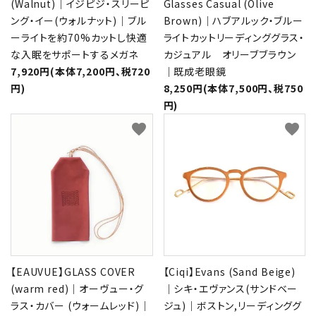
(Walnut)｜イジピジ・スリーピ
Glasses Casual (Olive
ング・イー(ウォルナット)｜ブル
Brown)｜ハブアルック・ブルー
ーライトを約70%カットし快適
ライトカットリーディンググラス・
な入眠をサポートするメガネ
カジュアル オリーブブラウン
7,920円(本体7,200円、税720
｜既成老眼鏡
円)
8,250円(本体7,500円、税750
円)
favorite
favorite
【EAUVUE】GLASS COVER
【Ciqi】Evans (Sand Beige)
(warm red)｜オーヴュー・グ
｜シキ・エヴァンス(サンドベー
ラス・カバー (ウォームレッド)｜
ジュ)｜ボストン,リーディンググ