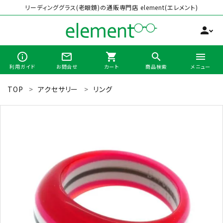
リーディンググラス(老眼鏡)の通販専門店 element(エレメント)
person
info_outline
mail_outline
shopping_cart
search
menu
利用ガイド
お問合せ
カート
商品検索
メニュー
TOP
アクセサリー
リング
search
最近チェックした商品
全商品から選ぶ
カテゴリーから選ぶ
ブランドから選ぶ