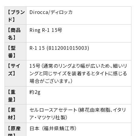
【ブラン
Dirocca/ディロッカ
ド】
【商品
Ring R-1 15号
名】
【型
R-1 15 (8112001015003)
番】
【サイ
15号（通常のリングより幅が広いため、細いリ
ズ】
ングと同じサイズを装着するとタイトに感じる
場合がございます。）
【重
約2g
量】
【素
セルロースアセテート（綿花由来樹脂、イタリ
材】
ア・マツケリ社製）
【原産
日本 （福井県鯖江市）
国】