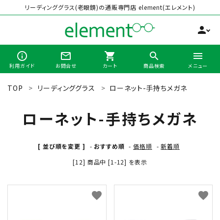
リーディンググラス(老眼鏡)の通販専門店 element(エレメント)
person
info_outline
mail_outline
shopping_cart
search
menu
利用ガイド
お問合せ
カート
商品検索
メニュー
TOP
リーディンググラス
ローネット-手持ちメガネ
search
ローネット-手持ちメガネ
最近チェックした商品
[ 並び順を変更 ]
-
おすすめ順
-
価格順
-
新着順
[12] 商品中 [1-12] を表示
全商品から選ぶ
カテゴリーから選ぶ
favorite
favorite
ブランドから選ぶ