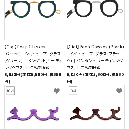
形から選ぶ
色から選ぶ
価格帯から選ぶ
【Ciqi】Peep Glasses
【Ciqi】Peep Glasses (Black)
(Green)｜シキ・ピープ・グラス
｜シキ・ピープ・グラス(ブラッ
SALE
(グリーン)｜ペンダント,リーディ
ク)｜ペンダント,リーディンググ
ンググラス,手持ち老眼鏡
ラス,手持ち老眼鏡
6,050円(本体5,500円、税550
6,050円(本体5,500円、税550
コンテンツ
円)
円)
INFORMATION
favorite
favorite
ACCOUNT MENU
ようこそ 会員名 様
meeting_room
person
ログイン
新規会員登録