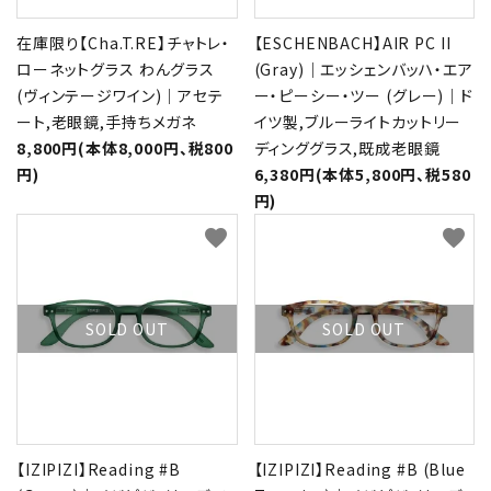
在庫限り【Cha.T.RE】チャトレ・
【ESCHENBACH】AIR PC II
ローネットグラス わんグラス
(Gray)｜エッシェンバッハ・エア
(ヴィンテージワイン)｜アセテ
ー・ピーシー・ツー (グレー)｜ド
ート,老眼鏡,手持ちメガネ
イツ製,ブルーライトカットリー
8,800円(本体8,000円、税800
ディンググラス,既成老眼鏡
円)
6,380円(本体5,800円、税580
円)
favorite
favorite
SOLD OUT
SOLD OUT
【IZIPIZI】Reading #B
【IZIPIZI】Reading #B (Blue