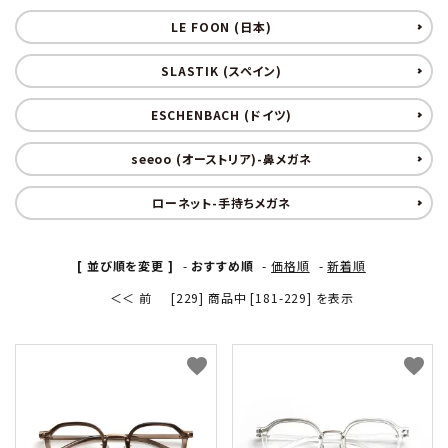
LE FOON (日本)
形から選ぶ
SLASTIK (スペイン)
色から選ぶ
ESCHENBACH (ドイツ)
価格帯から選ぶ
seeoo (オーストリア)-鼻メガネ
SALE
ローネット-手持ちメガネ
コンテンツ
[ 並び順を変更 ]
-
おすすめ順
-
価格順
-
新着順
＜＜ 前
[229] 商品中 [181-229] を表示
INFORMATION
favorite
favorite
ACCOUNT MENU
ようこそ 会員名 様
meeting_room
person
ログイン
新規会員登録