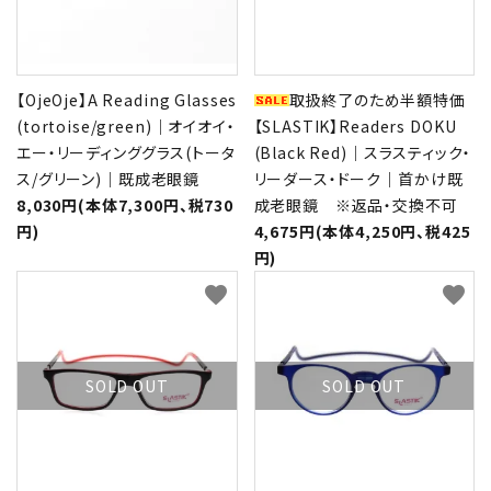
【OjeOje】A Reading Glasses
取扱終了のため半額特価
(tortoise/green)｜オイオイ・
【SLASTIK】Readers DOKU
エー・リーディンググラス(トータ
(Black Red)｜スラスティック・
ス/グリーン)｜既成老眼鏡
リーダース・ドーク｜首かけ既
8,030円(本体7,300円、税730
成老眼鏡 ※返品・交換不可
円)
4,675円(本体4,250円、税425
円)
favorite
favorite
SOLD OUT
SOLD OUT