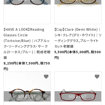
【HAVE A LOOK】Reading
【Ciqi】Clare (Demi White)｜
Glasses Circle
シキ・クレア(デミ・ホワイト)｜リ
(Tortoise/Blue)｜ハブアルッ
ーディンググラス,ブルーライト
ク・リーディンググラス・サーク
カット老眼鏡
ル(トータス/ブルー)｜既成老眼
5,500円(本体5,000円、税500
鏡
円)
8,250円(本体7,500円、税750
円)
favorite
favorite
SOLD OUT
SOLD OUT