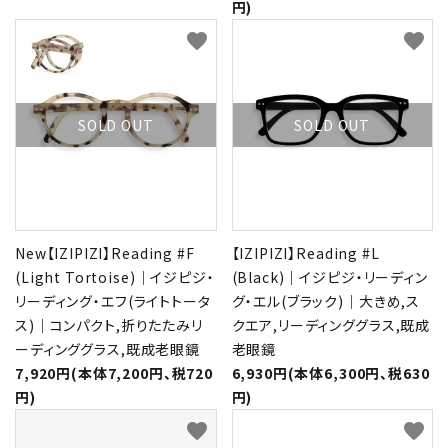
円)
favorite
favorite
SOLD OUT
SOLD OUT
New【IZIPIZI】Reading #F
【IZIPIZI】Reading #L
(Light Tortoise)｜イジピジ・
(Black)｜イジピジ・リーディン
リーディング・エフ(ライトトータ
グ・エル(ブラック)｜大きめ,ス
ス)｜コンパクト,折りたたみリ
クエア,リーディンググラス,既成
ーディンググラス,既成老眼鏡
老眼鏡
7,920円(本体7,200円、税720
6,930円(本体6,300円、税630
円)
円)
favorite
favorite