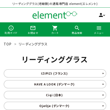
リーディンググラス(老眼鏡)の通販専門店 element(エレメント)
person
info_outline
mail_outline
shopping_cart
search
menu
利用ガイド
お問合せ
カート
商品検索
メニュー
TOP
リーディンググラス
search
リーディンググラス
最近チェックした商品
IZIPIZI (フランス)
全商品から選ぶ
HAVE A LOOK (デンマーク)
カテゴリーから選ぶ
Ciqi (日本)
OjeOje (デンマーク)
ブランドから選ぶ