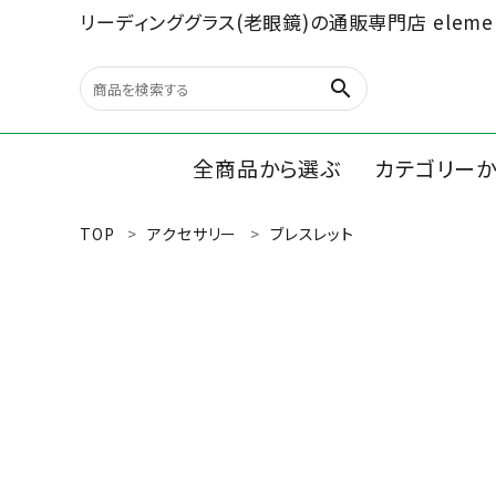
リーディンググラス(老眼鏡)の通販専門店 elemen
search
全商品から選ぶ
カテゴリー
TOP
アクセサリー
ブレスレット
search
リーディン
ルーペ/オ
最近チェックした商品
文具、雑貨
全商品から選ぶ
カテゴリーから選ぶ