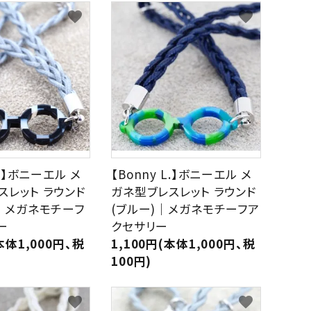
Sucre
Bicoh
GREEN
PURPLE
PINK
ORA
favorite
favorite
グ
パ
ピ
オ
リ
ー
ン
レ
Julbo
KISSO
ー
プ
ク
ン
ン
ル
ジ
Nishimura
off
eb
BEIGE,NATURAL
GOLD
SILVER
MUL
ベ
ゴ
シ
マ
ー
ー
ル
ル
PEARL
Plus Jack
ジ
ル
バ
チ
ュ,
ド
ー
カ
ナ
ラ
L.】ボニーエル メ
【Bonny L.】ボニーエル メ
チ
ー
seeoo
seisuke88
スレット ラウンド
ガネ型ブレスレット ラウンド
ュ
)｜メガネモチーフ
(ブルー)｜メガネモチーフア
ラ
D
twelvetone
和紙田大學
ル
ー
クセサリー
本体1,000円、税
1,100円(本体1,000円、税
100円)
favorite
favorite