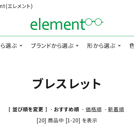
t(エレメント)
から選ぶ
ブランドから選ぶ
形から選ぶ
ググラス
1memori
度無メガネ
ラウンド系
1 PLATE
サ
PRODUCTS
ブレスレット
ペラグラス
メガネ小物
メ
Cha.T.RE by
スクエア系
Ciqi
INUI LENS
[ 並び順を変更 ]
-
おすすめ順
-
価格順
-
新着順
De Suave
DTC design
[20] 商品中 [1-20] を表示
ESCHENBACH
FEDON