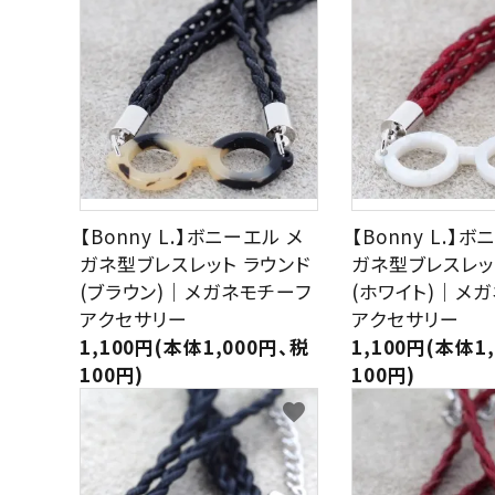
meeting_room
person
ログイン
新規会員登録
【Bonny L.】ボニーエル メ
【Bonny L.】
ガネ型ブレスレット ラウンド
ガネ型ブレスレッ
(ブラウン)｜メガネモチーフ
(ホワイト)｜メ
アクセサリー
アクセサリー
1,100円(本体1,000円、税
1,100円(本体1
100円)
100円)
favorite