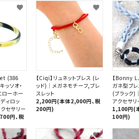
favorite
favorite
HAVE A LOOK
IZIPIZI
LE FOON
L.M.
Kartenvertri
OjeOje
OPTICAL
KITCHEN
et (386
【Ciqi】リュネットブレス (レ
【Bonny 
quatre epices
SAKAE
)｜キッソオ・
ッド)｜メガネモチーフ,ブレ
ガネ型ブレ
イエローホー
スレット
(ブラック
SLASTIK
SUGAI WORL
a(ディロッ
2,200円(本体2,000円、税
アクセサリ
アクセサリー
200円)
1,100円(
,700円、税
100円)
favorite
favorite