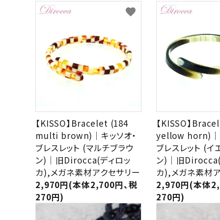
ブランドから選ぶ
favorite
形から選ぶ
色から選ぶ
価格帯から選ぶ
SALE
【KISSO】Bracelet (184
【KISSO】Bracel
multi brown)｜キッソオ・
yellow horn
コンテンツ
ブレスレット (マルチブラウ
ブレスレット (
ン)｜旧Dirocca(ディロッ
ン)｜旧Dirocc
INFORMATION
カ),メガネ素材アクセサリー
カ),メガネ素材
2,970円(本体2,700円、税
2,970円(本体2
ACCOUNT MENU
270円)
270円)
ようこそ 会員名 様
favorite