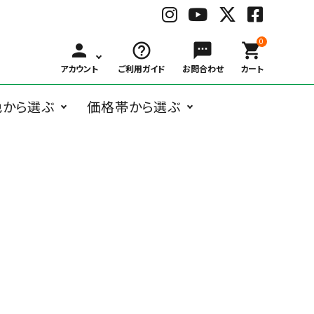
0
person
help_outline
sms
shopping_cart
アカウント
ご利用ガイド
お問合わせ
カート
色から選ぶ
価格帯から選ぶ
BLACK
WHITE
GRAY
BRO
ングラス
オーバル系
Belart
～
ボストン系
子供用メガネ
￥1,000
Bonny L.
￥3,000
ウェリントン
￥6,00
ブ
ホ
グ
ブ
￥999
～
～
系
～
ラ
ワ
レ
ラ
ガネケア用品
アクセサリー
￥2,999
￥5,999
￥9,99
ッ
イ
ー
ウ
ク
ト
ン
フォックス系
deekay.s
ティアドロッ
delieb
その他
￥10,000
プ系
RED
BLUE
NAVY
YEL
～
レ
ブ
ネ
イ
DUCT
EAUVUE
ッ
ル
イ
エ
ド
ー
ビ
ロ
ー
ー
Frou-Frou de
Hasegawa