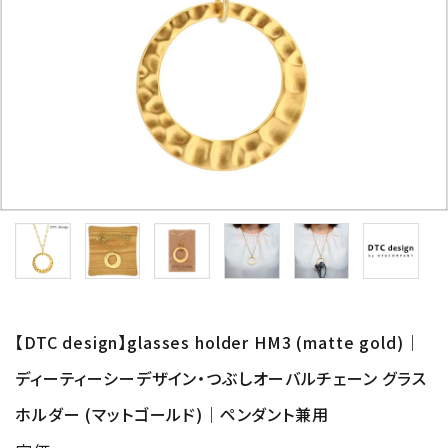
形から選ぶ
色から選ぶ
価格帯から選ぶ
SALE
コンテンツ
INFORMATION
【DTC design】glasses holder HM3 (matte gold)｜
ACCOUNT MENU
ディーティーシーデザイン・つぶしオーバルチェーン グラス
ようこそ 会員名 様
ホルダー (マットゴールド)｜ペンダント兼用
meeting_room
person
ログイン
新規会員登録