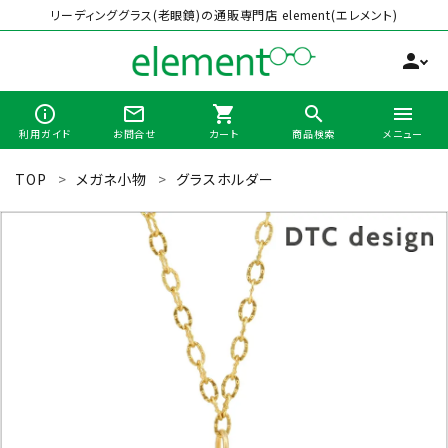
リーディンググラス(老眼鏡)の通販専門店 element(エレメント)
person
info_outline
mail_outline
shopping_cart
search
menu
利用ガイド
お問合せ
カート
商品検索
メニュー
TOP
メガネ小物
グラスホルダー
search
最近チェックした商品
全商品から選ぶ
カテゴリーから選ぶ
ブランドから選ぶ