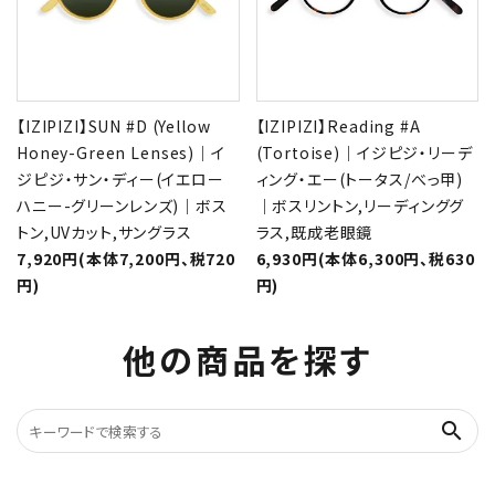
【IZIPIZI】SUN #D (Yellow
【IZIPIZI】Reading #A
Honey-Green Lenses)｜イ
(Tortoise)｜イジピジ・リーデ
ジピジ・サン・ディー(イエロー
ィング・エー(トータス/べっ甲)
ハニー-グリーンレンズ)｜ボス
｜ボスリントン,リーディンググ
トン,UVカット,サングラス
ラス,既成老眼鏡
7,920円(本体7,200円、税720
6,930円(本体6,300円、税630
円)
円)
他の商品を探す
search