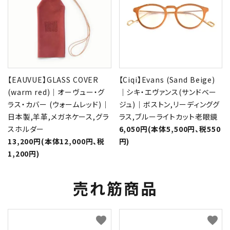
【EAUVUE】GLASS COVER
【Ciqi】Evans (Sand Beige)
(warm red)｜オーヴュー・グ
｜シキ・エヴァンス(サンドベー
ラス・カバー (ウォームレッド)｜
ジュ)｜ボストン,リーディンググ
日本製,羊革,メガネケース,グラ
ラス,ブルーライトカット老眼鏡
スホルダー
6,050円(本体5,500円、税550
13,200円(本体12,000円、税
円)
1,200円)
売れ筋商品
favorite
favorite