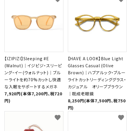
【IZIPIZI】Sleeping #E
【HAVE A LOOK】Blue Light
(Walnut)｜イジピジ・スリーピ
Glasses Casual (Olive
ング・イー(ウォルナット)｜ブル
Brown)｜ハブアルック・ブルー
ーライトを約70%カットし快適
ライトカットリーディンググラス・
な入眠をサポートするメガネ
カジュアル オリーブブラウン
7,920円(本体7,200円、税720
｜既成老眼鏡
円)
8,250円(本体7,500円、税750
円)
favorite
favorite