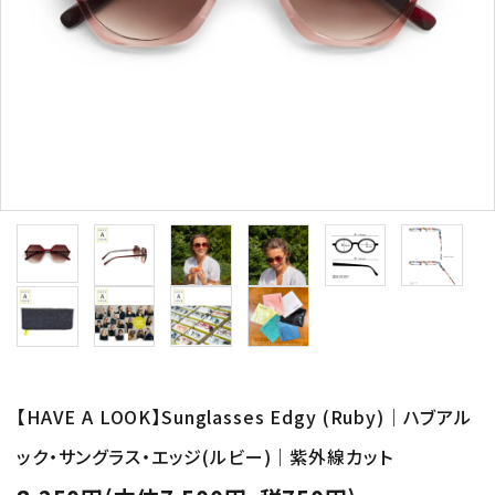
形から選ぶ
色から選ぶ
価格帯から選ぶ
SALE
コンテンツ
INFORMATION
ACCOUNT MENU
【HAVE A LOOK】Sunglasses Edgy (Ruby)｜ハブアル
ようこそ 会員名 様
ック・サングラス・エッジ(ルビー)｜紫外線カット
meeting_room
person
ログイン
新規会員登録