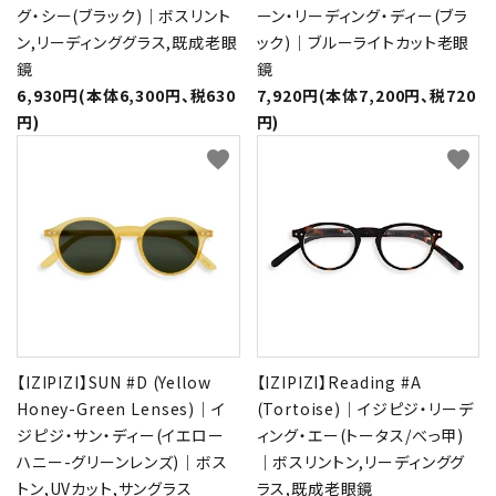
グ・シー(ブラック)｜ボスリント
ーン・リーディング・ディー(ブラ
ン,リーディンググラス,既成老眼
ック)｜ブルーライトカット老眼
鏡
鏡
6,930円(本体6,300円、税630
7,920円(本体7,200円、税720
円)
円)
favorite
favorite
【IZIPIZI】SUN #D (Yellow
【IZIPIZI】Reading #A
Honey-Green Lenses)｜イ
(Tortoise)｜イジピジ・リーデ
ジピジ・サン・ディー(イエロー
ィング・エー(トータス/べっ甲)
ハニー-グリーンレンズ)｜ボス
｜ボスリントン,リーディンググ
トン,UVカット,サングラス
ラス,既成老眼鏡