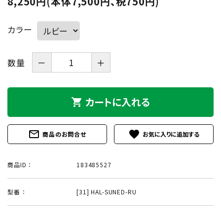
8,250円(本体7,500円、税750円)
カラー
数量
－
＋
カートに入れる
shopping_cart
mail_outline
favorite
商品のお問合せ
商品ID ：
183485527
型番 ：
[31] HAL-SUNED-RU