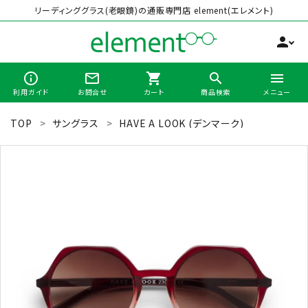
リーディンググラス(老眼鏡)の通販専門店 element(エレメント)
person
info_outline
mail_outline
shopping_cart
search
menu
利用ガイド
お問合せ
カート
商品検索
メニュー
TOP
サングラス
HAVE A LOOK (デンマーク)
search
最近チェックした商品
全商品から選ぶ
カテゴリーから選ぶ
ブランドから選ぶ