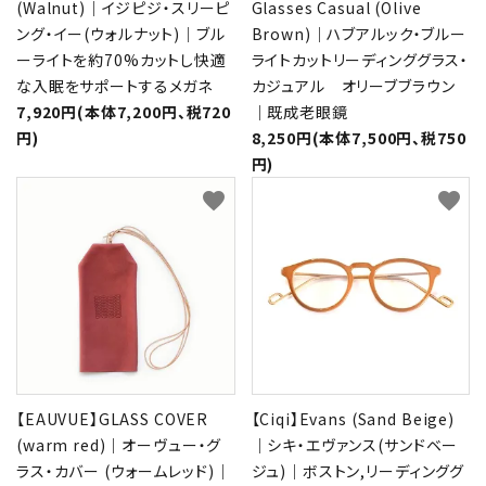
(Walnut)｜イジピジ・スリーピ
Glasses Casual (Olive
ング・イー(ウォルナット)｜ブル
Brown)｜ハブアルック・ブルー
ーライトを約70%カットし快適
ライトカットリーディンググラス・
な入眠をサポートするメガネ
カジュアル オリーブブラウン
7,920円(本体7,200円、税720
｜既成老眼鏡
円)
8,250円(本体7,500円、税750
円)
favorite
favorite
【EAUVUE】GLASS COVER
【Ciqi】Evans (Sand Beige)
(warm red)｜オーヴュー・グ
｜シキ・エヴァンス(サンドベー
ラス・カバー (ウォームレッド)｜
ジュ)｜ボストン,リーディンググ