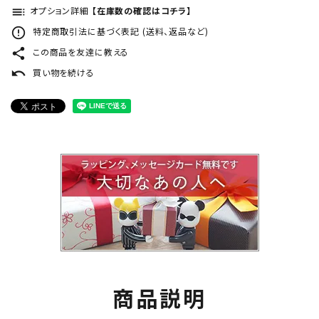
toc
オプション詳細
【在庫数の確認はコチラ】
error_outline
特定商取引法に基づく表記 (送料、返品など)
share
この商品を友達に教える
undo
買い物を続ける
商品説明