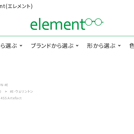
t(エレメント)
から選ぶ
ブランドから選ぶ
形から選ぶ
ググラス
1memori
度無メガネ
ラウンド系
1 PLATE
サ
PRODUCTS
ペラグラス
メガネ小物
メ
UN #E
)
#E-ウェリントン
Cha.T.RE by
スクエア系
Ciqi
4SS Artefact
INUI LENS
De Suave
DTC design
ESCHENBACH
FEDON