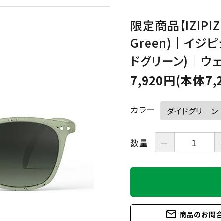
限定商品【IZIPIZI
HAVE A LOOK
IZIPIZI
Green)｜イジ
LE FOON
L.M.
ドグリーン)｜ウェ
Kartenvertri
7,920円(本体7,
OjeOje
OPTICAL
KITCHEN
カラー
quatre epices
SAKAE
数量
－
SLASTIK
SUGAI WORL
mail_outline
商品のお問