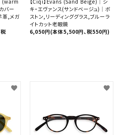
 (warm
【Ciqi】Evans (Sand Beige)｜シ
・カバー
キ・エヴァンス(サンドベージュ)｜ボ
羊革,メガ
ストン,リーディンググラス,ブルーラ
イトカット老眼鏡
、税
6,050円(本体5,500円、税550円)
favorite
favorite