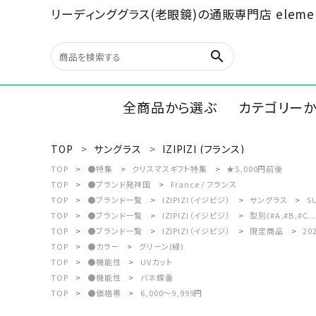
リーディンググラス(老眼鏡)の通販専門店 elemen
search
全商品から選ぶ
カテゴリー
TOP
サングラス
IZIPIZI (フランス)
search
リーディン
TOP
●特集
クリスマスギフト特集
★5,000円前後
TOP
●ブランド発祥国
France / フランス
ルーペ/オ
TOP
●ブランド一覧
IZIPIZI（イジピジ）
サングラス
S
最近チェックした商品
TOP
●ブランド一覧
IZIPIZI（イジピジ）
型別(#A,#B,#C...
TOP
●ブランド一覧
IZIPIZI（イジピジ）
限定商品
202
文具、雑貨
TOP
●カラー
グリーン(緑)
全商品から選ぶ
TOP
●機能性
UVカット
TOP
●機能性
バネ蝶番
カテゴリーから選ぶ
TOP
●価格帯
6,000～9,999円