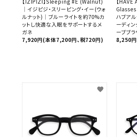
【IZIPIZI】Sleeping #E (Walnut)
【HAVE 
｜イジピジ・スリーピング・イー(ウォ
Glasses
ルナット)｜ブルーライトを約70%カ
ハブアル
ットし快適な入眠をサポートするメ
ーディン
ガネ
ーブブラ
7,920円(本体7,200円、税720円)
8,250
favorite