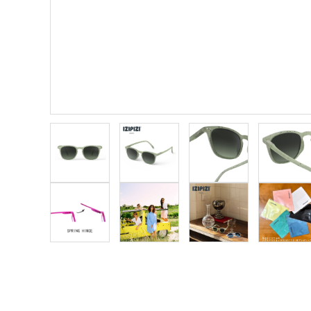
meeting_room
person
ログイン
新規会員登録