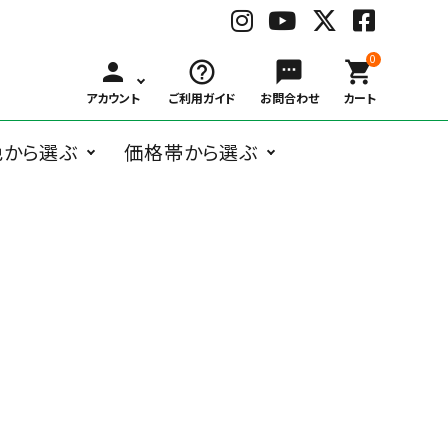
0
person
help_outline
sms
shopping_cart
アカウント
ご利用ガイド
お問合わせ
カート
色から選ぶ
価格帯から選ぶ
BLACK
WHITE
GRAY
BRO
ングラス
オーバル系
Belart
～
ボストン系
子供用メガネ
￥1,000
Bonny L.
￥3,000
ウェリントン
￥6,00
ブ
ホ
グ
ブ
￥999
～
～
系
～
ラ
ワ
レ
ラ
ガネケア用品
アクセサリー
￥2,999
￥5,999
￥9,99
ッ
イ
ー
ウ
ク
ト
ン
フォックス系
deekay.s
ティアドロッ
delieb
その他
￥10,000
プ系
RED
BLUE
NAVY
YEL
～
レ
ブ
ネ
イ
DUCT
EAUVUE
ッ
ル
イ
エ
ド
ー
ビ
ロ
ー
ー
Frou-Frou de
Hasegawa