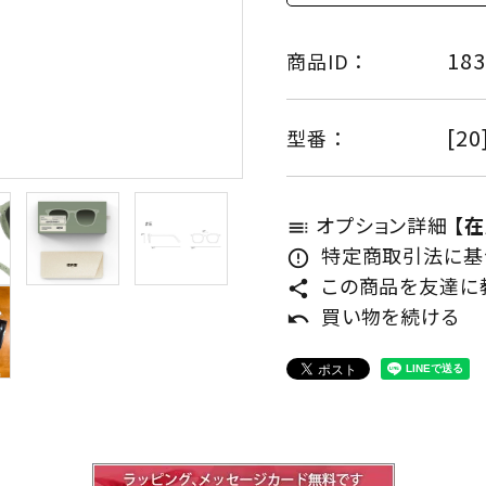
183
商品ID ：
[20
型番 ：
オプション詳細
【
toc
特定商取引法に基づ
error_outline
この商品を友達に
share
買い物を続ける
undo