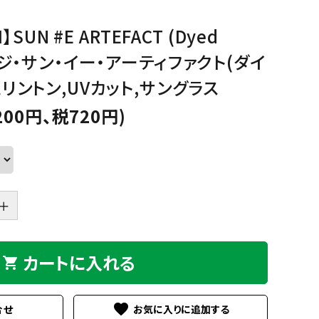
Sucre
Bicoh
GREEN
PURPLE
PINK
ORA
グ
パ
ピ
オ
】SUN #E ARTEFACT (Dyed
リ
ー
ン
レ
Julbo
KISSO
ピジ・サン・イー・アーティファクト(ダイ
ー
プ
ク
ン
ン
ル
ジ
Nishimura
off
リントン,UVカット,サングラス
eb
BEIGE,NATURAL
GOLD
SILVER
MUL
200円、税720円)
ベ
ゴ
シ
マ
ー
ー
ル
ル
PEARL
Plus Jack
ジ
ル
バ
チ
ュ,
ド
ー
カ
ナ
ラ
チ
ー
seeoo
seisuke88
ュ
＋
ラ
D
twelvetone
和紙田大學
ル
カートに入れる
shopping_cart
favorite
合せ