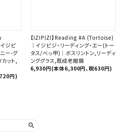
w
【IZIPIZI】Reading #A (Tortoise)
)｜イジピ
｜イジピジ・リーディング・エー(トー
ニー-グ
タス/べっ甲)｜ボスリントン,リーディ
Vカット,
ンググラス,既成老眼鏡
6,930円(本体6,300円、税630円)
720円)
search