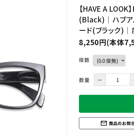
【HAVE A LOOK】
(Black)｜ハ
HAVE A LOOK
IZIPIZI
ード(ブラック)
LE FOON
L.M.
8,250円(本体7,
Kartenvertri
OjeOje
OPTICAL
度数
KITCHEN
quatre epices
SAKAE
数量
－
SLASTIK
SUGAI WORL
mail_outline
商品のお問