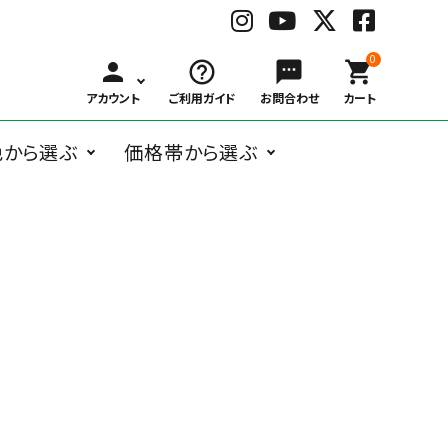
0
person
help_outline
sms
shopping_cart
アカウント
ご利用ガイド
お問合わせ
カート
色から選ぶ
価格帯から選ぶ
BLACK
WHITE
GRAY
BRO
ングラス
オーバル系
Belart
～
ボストン系
子供用メガネ
￥1,000
Bonny L.
￥3,000
ウェリントン
￥6,00
ブ
ホ
グ
ブ
￥999
～
～
系
～
ラ
ワ
レ
ラ
ガネケア用品
アクセサリー
￥2,999
￥5,999
￥9,99
ッ
イ
ー
ウ
ク
ト
ン
フォックス系
deekay.s
ティアドロッ
delieb
その他
￥10,000
プ系
RED
BLUE
NAVY
YEL
～
レ
ブ
ネ
イ
DUCT
EAUVUE
ッ
ル
イ
エ
ド
ー
ビ
ロ
ー
ー
Frou-Frou de
Hasegawa