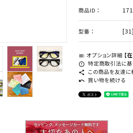
171
商品ID ：
[31
型番 ：
オプション詳細
【
toc
特定商取引法に基づ
error_outline
この商品を友達に
share
買い物を続ける
undo