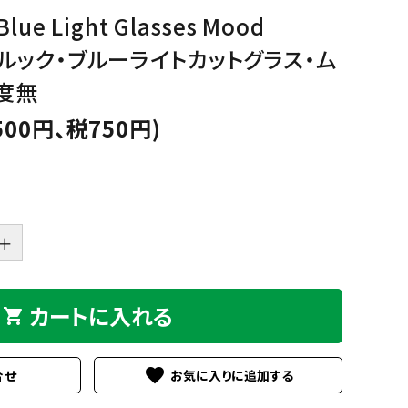
Sucre
Bicoh
GREEN
PURPLE
PINK
ORA
Blue Light Glasses Mood
グ
パ
ピ
オ
ブアルック・ブルーライトカットグラス・ム
リ
ー
ン
レ
Julbo
KISSO
ー
プ
ク
ン
｜度無
ン
ル
ジ
Nishimura
off
500円、税750円)
eb
BEIGE,NATURAL
GOLD
SILVER
MUL
ベ
ゴ
シ
マ
ー
ー
ル
ル
PEARL
Plus Jack
ジ
ル
バ
チ
ュ,
ド
ー
カ
ナ
ラ
チ
ー
seeoo
seisuke88
＋
ュ
ラ
D
twelvetone
和紙田大學
ル
カートに入れる
shopping_cart
favorite
合せ