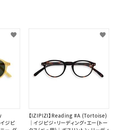
favorite
favorite
w
【IZIPIZI】Reading #A (Tortoise)
)｜イジピ
｜イジピジ・リーディング・エー(トー
ニー-グ
タス/べっ甲)｜ボスリントン,リーディ