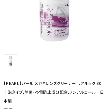
形から選ぶ
色から選ぶ
価格帯から選ぶ
SALE
コンテンツ
INFORMATION
【PEARL】パール メガネレンズクリーナー リアルック 30
ACCOUNT MENU
｜泡タイプ,除菌・帯電防止成分配合,ノンアルコール｜日
ようこそ 会員名 様
本製
meeting_room
person
ログイン
新規会員登録