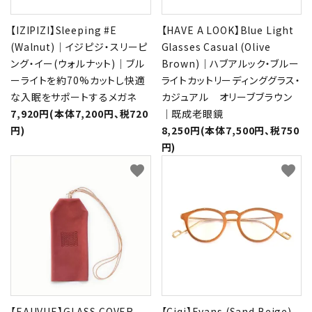
【IZIPIZI】Sleeping #E
【HAVE A LOOK】Blue Light
(Walnut)｜イジピジ・スリーピ
Glasses Casual (Olive
ング・イー(ウォルナット)｜ブル
Brown)｜ハブアルック・ブルー
ーライトを約70%カットし快適
ライトカットリーディンググラス・
な入眠をサポートするメガネ
カジュアル オリーブブラウン
7,920円(本体7,200円、税720
｜既成老眼鏡
円)
8,250円(本体7,500円、税750
円)
favorite
favorite
【EAUVUE】GLASS COVER
【Ciqi】Evans (Sand Beige)