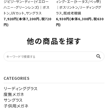
ジピジ・サン・ディー(イエロー
ィング・エー(トータス/べっ甲)
ハニー-グリーンレンズ)｜ボス
｜ボスリントン,リーディンググ
トン,UVカット,サングラス
ラス,既成老眼鏡
7,920円(本体7,200円、税720
6,930円(本体6,300円、税630
円)
円)
他の商品を探す
search
CATEGORIES
リーディンググラス
度無メガネ
サングラス
子供用メガネ