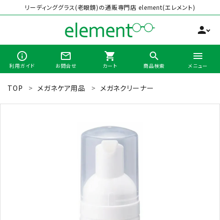
リーディンググラス(老眼鏡)の通販専門店 element(エレメント)
person
info_outline
mail_outline
shopping_cart
search
menu
利用ガイド
お問合せ
カート
商品検索
メニュー
TOP
メガネケア用品
メガネクリーナー
search
最近チェックした商品
全商品から選ぶ
カテゴリーから選ぶ
ブランドから選ぶ