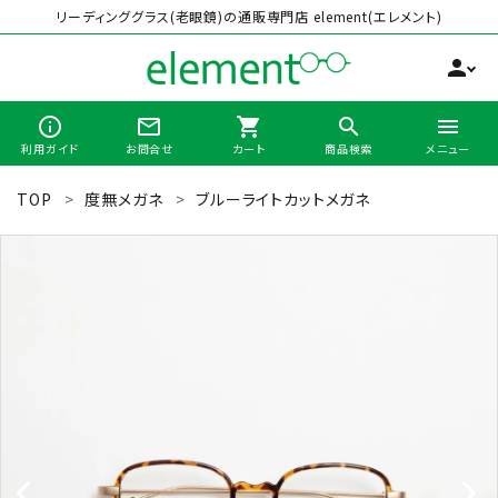
リーディンググラス(老眼鏡)の通販専門店 element(エレメント)
person
info_outline
mail_outline
shopping_cart
search
menu
利用ガイド
お問合せ
カート
商品検索
メニュー
TOP
度無メガネ
ブルーライトカットメガネ
search
最近チェックした商品
全商品から選ぶ
カテゴリーから選ぶ
ブランドから選ぶ