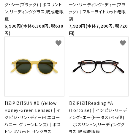
グ・シー(ブラック)｜ボスリント
ーン・リーディング・ディー(ブラ
ン,リーディンググラス,既成老眼
ック)｜ブルーライトカット老眼
鏡
鏡
6,930円(本体6,300円、税630
7,920円(本体7,200円、税720
円)
円)
favorite
favorite
【IZIPIZI】SUN #D (Yellow
【IZIPIZI】Reading #A
Honey-Green Lenses)｜イ
(Tortoise)｜イジピジ・リーデ
ジピジ・サン・ディー(イエロー
ィング・エー(トータス/べっ甲)
ハニー-グリーンレンズ)｜ボス
｜ボスリントン,リーディンググ
トン,UVカット,サングラス
ラス,既成老眼鏡