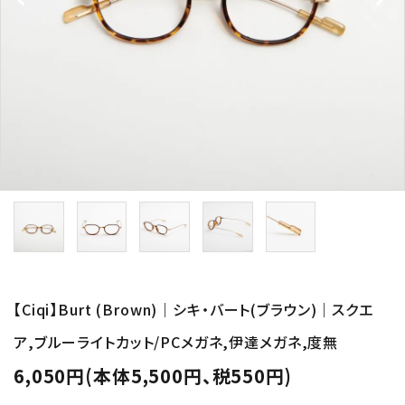
形から選ぶ
色から選ぶ
価格帯から選ぶ
SALE
コンテンツ
INFORMATION
【Ciqi】Burt (Brown)｜シキ・バート(ブラウン)｜スクエ
ACCOUNT MENU
ア,ブルーライトカット/PCメガネ,伊達メガネ,度無
ようこそ 会員名 様
6,050円(本体5,500円、税550円)
meeting_room
person
ログイン
新規会員登録