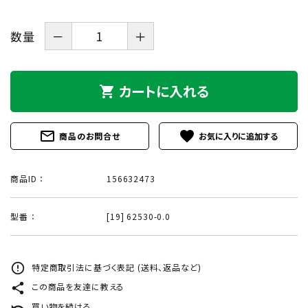
数量
－
＋
カートに入れる
shopping_cart
mail_outline
favorite
商品のお問合せ
商品ID ：
156632473
型番 ：
[19] 62530-0.0
error_outline
特定商取引法に基づく表記 (送料、返品など)
share
この商品を友達に教える
undo
買い物を続ける