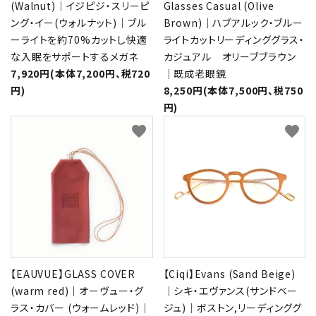
(Walnut)｜イジピジ・スリーピ
Glasses Casual (Olive
ング・イー(ウォルナット)｜ブル
Brown)｜ハブアルック・ブルー
ーライトを約70%カットし快適
ライトカットリーディンググラス・
な入眠をサポートするメガネ
カジュアル オリーブブラウン
7,920円(本体7,200円、税720
｜既成老眼鏡
円)
8,250円(本体7,500円、税750
円)
favorite
favorite
【EAUVUE】GLASS COVER
【Ciqi】Evans (Sand Beige)
(warm red)｜オーヴュー・グ
｜シキ・エヴァンス(サンドベー
ラス・カバー (ウォームレッド)｜
ジュ)｜ボストン,リーディンググ