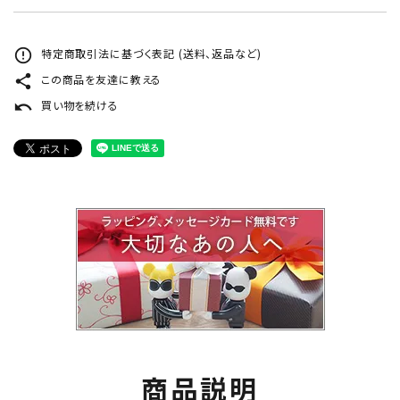
error_outline
特定商取引法に基づく表記 (送料、返品など)
share
この商品を友達に教える
undo
買い物を続ける
商品説明