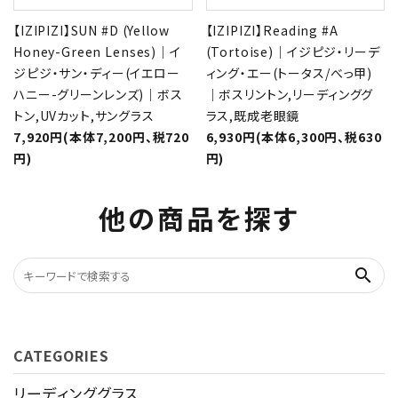
【IZIPIZI】SUN #D (Yellow
【IZIPIZI】Reading #A
Honey-Green Lenses)｜イ
(Tortoise)｜イジピジ・リーデ
ジピジ・サン・ディー(イエロー
ィング・エー(トータス/べっ甲)
ハニー-グリーンレンズ)｜ボス
｜ボスリントン,リーディンググ
トン,UVカット,サングラス
ラス,既成老眼鏡
7,920円(本体7,200円、税720
6,930円(本体6,300円、税630
円)
円)
他の商品を探す
search
CATEGORIES
リーディンググラス