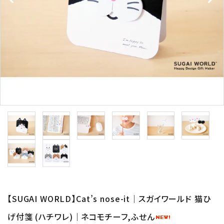
形から選ぶ
色から選ぶ
価格帯から選ぶ
SALE
コンテンツ
INFORMATION
ACCOUNT MENU
ようこそ 会員名 様
【SUGAI WORLD】Cat’s nose-it｜スガイワールド 猫ひ
げ付箋 (ハチワレ)｜ネコモチーフ,ふせん
meeting_room
person
ログイン
新規会員登録