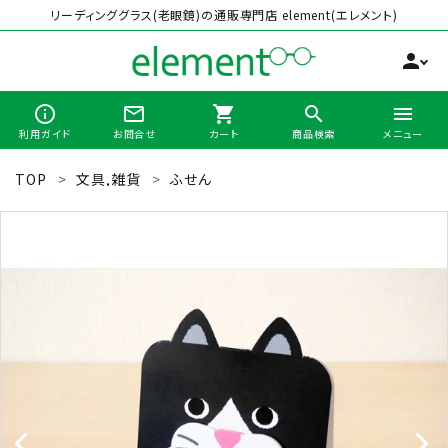
リーディンググラス(老眼鏡)の通販専門店 element(エレメント)
person
info_outline
mail_outline
shopping_cart
search
menu
利用ガイド
お問合せ
カート
商品検索
メニュー
TOP
文具,雑貨
ふせん
search
最近チェックした商品
全商品から選ぶ
カテゴリーから選ぶ
ブランドから選ぶ