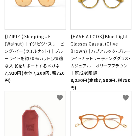
【IZIPIZI】Sleeping #E
【HAVE A LOOK】Blue Light
(Walnut)｜イジピジ・スリーピ
Glasses Casual (Olive
ング・イー(ウォルナット)｜ブル
Brown)｜ハブアルック・ブルー
ーライトを約70%カットし快適
ライトカットリーディンググラス・
な入眠をサポートするメガネ
カジュアル オリーブブラウン
7,920円(本体7,200円、税720
｜既成老眼鏡
円)
8,250円(本体7,500円、税750
円)
favorite
favorite