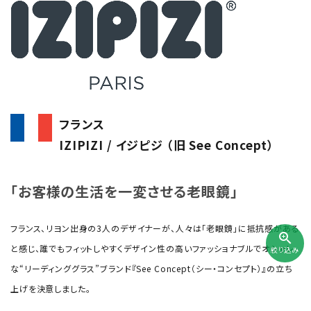
フランス
IZIPIZI / イジピジ （旧 See Concept）
「お客様の生活を一変させる老眼鏡」
フランス、リヨン出身の3人のデザイナーが、人々は「老眼鏡」に抵抗感がある
zoom_in
と感じ、誰でもフィットしやすくデザイン性の高いファッショナブルでオシャレ
絞り込み
な“リーディンググラス”ブランド『See Concept（シー・コンセプト）』の立ち
上げを決意しました。