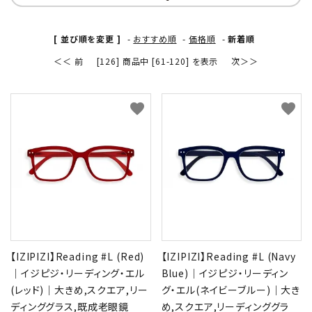
[ 並び順を変更 ]
-
おすすめ順
-
価格順
-
新着順
＜＜ 前
[126] 商品中 [61-120] を表示
次＞＞
favorite
favorite
【IZIPIZI】Reading #L (Red)
【IZIPIZI】Reading #L (Navy
｜イジピジ・リーディング・エル
Blue)｜イジピジ・リーディン
(レッド)｜大きめ,スクエア,リー
グ・エル(ネイビーブルー)｜大き
ディンググラス,既成老眼鏡
め,スクエア,リーディンググラ