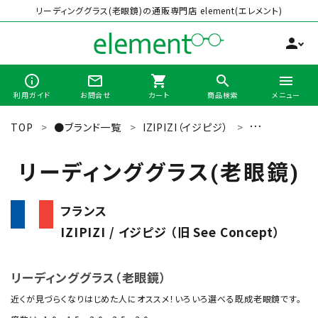
リーディンググラス(老眼鏡)の通販専門店 element(エレメント)
person
info_outline
mail_outline
shopping_cart
search
menu
利用ガイド
お問合せ
カート
商品検索
メニュー
TOP
●ブランド一覧
IZIPIZI（イジピジ）
リーディンググ
search
リーディンググラス(老眼鏡)
最近チェックした商品
フランス
IZIPIZI / イジピジ （旧 See Concept）
全商品から選ぶ
カテゴリーから選ぶ
リーディンググラス（老眼鏡）
近くが見づらくなりはじめた人にオススメ！いろいろ選べる既成老眼鏡です。
ブランドから選ぶ