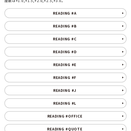
度数は+1.0,+1.5,+2.0,+2.5,+3.0。
形から選ぶ
READING #A
色から選ぶ
READING #B
READING #C
価格帯から選ぶ
READING #D
SALE
READING #E
コンテンツ
READING #F
READING #J
INFORMATION
READING #L
ACCOUNT MENU
ようこそ 会員名 様
READING #OFFICE
READING #QUOTE
meeting_room
person
ログイン
新規会員登録