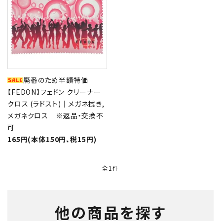
形から選ぶ
色から選ぶ
価格帯から選ぶ
廃番のため半額特価
【FEDON】フェドン クリーナー
SALE
クロス (ラドスト)｜メガネ拭き,
メガネクロス ※返品・交換不
可
コンテンツ
165円(本体150円、税15円)
INFORMATION
全1件
ACCOUNT MENU
ようこそ 会員名 様
他の商品を探す
meeting_room
person
ログイン
新規会員登録