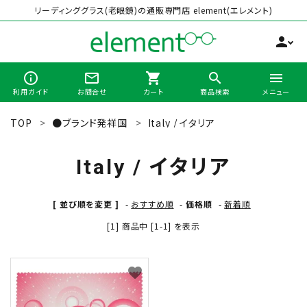
リーディンググラス(老眼鏡)の通販専門店 element(エレメント)
person
info_outline
mail_outline
shopping_cart
search
menu
利用ガイド
お問合せ
カート
商品検索
メニュー
TOP
●ブランド発祥国
Italy / イタリア
search
Italy / イタリア
最近チェックした商品
[ 並び順を変更 ]
-
おすすめ順
-
価格順
-
新着順
[1] 商品中 [1-1] を表示
全商品から選ぶ
カテゴリーから選ぶ
favorite
ブランドから選ぶ