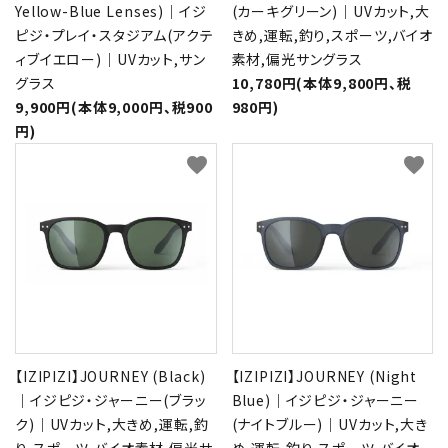
Yellow-Blue Lenses)｜イジ
(カーキグリーン)｜UVカット,大
ピジ・プレイ・スタジアム(アクテ
きめ,運転,釣り,スポーツ,バイオ
ィブイエロー)｜UVカット,サン
素材,偏光サングラス
グラス
10,780円(本体9,800円、税
9,900円(本体9,000円、税900
980円)
円)
favorite
favorite
【IZIPIZI】JOURNEY (Black)
【IZIPIZI】JOURNEY (Night
｜イジピジ・ジャーニー(ブラッ
Blue)｜イジピジ・ジャーニー
ク)｜UVカット,大きめ,運転,釣
(ナイトブルー)｜UVカット,大き