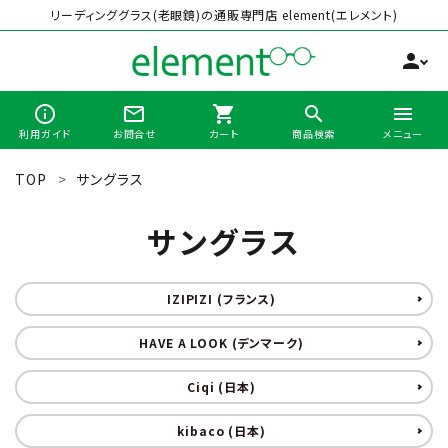
リーディンググラス(老眼鏡)の通販専門店 element(エレメント)
person
info_outline
mail_outline
shopping_cart
search
menu
利用ガイド
お問合せ
カート
商品検索
メニュー
TOP
サングラス
search
サングラス
最近チェックした商品
IZIPIZI (フランス)
全商品から選ぶ
HAVE A LOOK (デンマーク)
カテゴリーから選ぶ
Ciqi (日本)
kibaco (日本)
ブランドから選ぶ