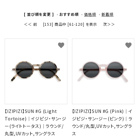
形から選ぶ
[ 並び順を変更 ]
-
おすすめ順
-
価格順
-
新着順
＜＜ 前
[153] 商品中 [61-120] を表示
次＞＞
色から選ぶ
価格帯から選ぶ
favorite
favorite
SALE
コンテンツ
INFORMATION
【IZIPIZI】SUN #G (Light
【IZIPIZI】SUN #G (Pink)｜イ
ACCOUNT MENU
Tortoise)｜イジピジ・サン・ジ
ジピジ・サン・ジー(ピンク)｜ラ
ようこそ 会員名 様
ー(ライトトータス)｜ラウンド/
ウンド/丸型,UVカット,サングラ
丸型,UVカット,サングラス
ス
meeting_room
person
ログイン
新規会員登録