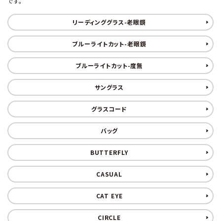
です。
形から選ぶ
リーディンググラス-老眼鏡
色から選ぶ
ブルーライトカット-老眼鏡
ブルーライトカット-度無
価格帯から選ぶ
サングラス
SALE
グラスコード
コンテンツ
バッグ
BUTTERFLY
INFORMATION
CASUAL
ACCOUNT MENU
ようこそ 会員名 様
CAT EYE
CIRCLE
meeting_room
person
ログイン
新規会員登録