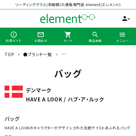
リーディンググラス(老眼鏡)の通販専門店 element(エレメント)
person
info_outline
mail_outline
shopping_cart
search
menu
利用ガイド
お問合せ
カート
商品検索
メニュー
TOP
●ブランド一覧
HAVE A LOOK（ハブ・ア・ルック）
search
バッグ
最近チェックした商品
デンマーク
HAVE A LOOK / ハブ・ア・ルック
全商品から選ぶ
カテゴリーから選ぶ
バッグ
HAVE A LOOKのキャラクターがデザインされた北欧テイストあふれるバッグ
ブランドから選ぶ