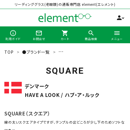
リーディンググラス(老眼鏡)の通販専門店 element(エレメント)
person
info_outline
mail_outline
shopping_cart
search
menu
利用ガイド
お問合せ
カート
商品検索
メニュー
TOP
●ブランド一覧
HAVE A LOOK（ハブ・ア・ルック）
search
SQUARE
最近チェックした商品
デンマーク
HAVE A LOOK / ハブ・ア・ルック
全商品から選ぶ
カテゴリーから選ぶ
SQUARE（スクエア）
線の太いスクエアタイプですが、テンプルの出どころが少し下のためソフトな
ブランドから選ぶ