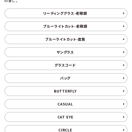
印象に。
形から選ぶ
リーディンググラス-老眼鏡
色から選ぶ
ブルーライトカット-老眼鏡
ブルーライトカット-度無
価格帯から選ぶ
サングラス
SALE
グラスコード
コンテンツ
バッグ
BUTTERFLY
INFORMATION
CASUAL
ACCOUNT MENU
ようこそ 会員名 様
CAT EYE
CIRCLE
meeting_room
person
ログイン
新規会員登録