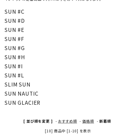
SUN #C
形から選ぶ
SUN #D
色から選ぶ
SUN #E
SUN #F
価格帯から選ぶ
SUN #G
SUN #H
SALE
SUN #I
SUN #L
コンテンツ
SLIM SUN
SUN NAUTIC
INFORMATION
SUN GLACIER
ACCOUNT MENU
ようこそ 会員名 様
[ 並び順を変更 ]
-
おすすめ順
-
価格順
-
新着順
[10] 商品中 [1-10] を表示
meeting_room
person
ログイン
新規会員登録