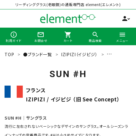
リーディンググラス(老眼鏡)の通販専門店 element(エレメント)
person
info_outline
mail_outline
shopping_cart
search
menu
利用ガイド
お問合せ
カート
商品検索
メニュー
TOP
●ブランド一覧
IZIPIZI（イジピジ）
サングラス
search
SUN #H
最近チェックした商品
フランス
IZIPIZI / イジピジ （旧 See Concept）
全商品から選ぶ
カテゴリーから選ぶ
SUN #H｜サングラス
流行に左右されないベーシックなデザインのサングラス。オールシーズンラ
ブランドから選ぶ
インナップの定番商品です。#Hは小さめサイズになります。