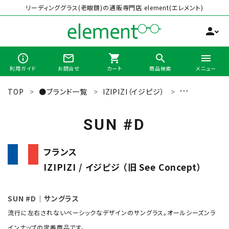
リーディンググラス(老眼鏡)の通販専門店 element(エレメント)
person
info_outline
mail_outline
shopping_cart
search
menu
利用ガイド
お問合せ
カート
商品検索
メニュー
TOP
●ブランド一覧
IZIPIZI（イジピジ）
サングラス
search
SUN #D
最近チェックした商品
フランス
IZIPIZI / イジピジ （旧 See Concept）
全商品から選ぶ
カテゴリーから選ぶ
SUN #D｜サングラス
流行に左右されないベーシックなデザインのサングラス。オールシーズンラ
ブランドから選ぶ
インナップの定番商品です。