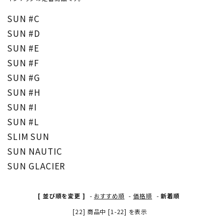
SUN #C
形から選ぶ
SUN #D
色から選ぶ
SUN #E
SUN #F
価格帯から選ぶ
SUN #G
SUN #H
SALE
SUN #I
SUN #L
コンテンツ
SLIM SUN
SUN NAUTIC
INFORMATION
SUN GLACIER
ACCOUNT MENU
ようこそ 会員名 様
[ 並び順を変更 ]
-
おすすめ順
-
価格順
-
新着順
[22] 商品中 [1-22] を表示
meeting_room
person
ログイン
新規会員登録