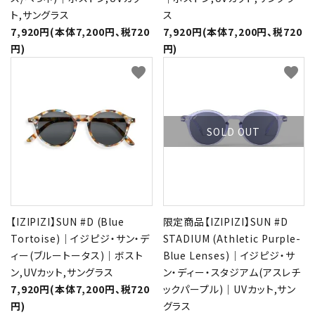
ト,サングラス
ス
7,920円(本体7,200円、税720
7,920円(本体7,200円、税720
円)
円)
favorite
favorite
SOLD OUT
【IZIPIZI】SUN #D (Blue
限定商品【IZIPIZI】SUN #D
Tortoise)｜イジピジ・サン・デ
STADIUM (Athletic Purple-
ィー(ブルートータス)｜ボスト
Blue Lenses)｜イジピジ・サ
ン,UVカット,サングラス
ン・ディー・スタジアム(アスレチ
7,920円(本体7,200円、税720
ックパープル)｜UVカット,サン
円)
グラス