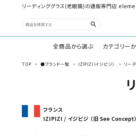
リーディンググラス(老眼鏡)の通販専門店 elemen
search
全商品から選ぶ
カテゴリー
TOP
●ブランド一覧
IZIPIZI（イジピジ）
リーデ
search
リーディン
ルーペ/オ
最近チェックした商品
文具、雑貨
フランス
全商品から選ぶ
IZIPIZI / イジピジ （旧 See Concept
カテゴリーから選ぶ