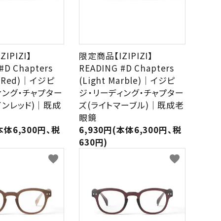
IPIZI】
限定商品【IZIPIZI】
#D Chapters
READING #D Chapters
e Red)｜イジピ
(Light Marble)｜イジピ
ィング・チャプター
ジ・リーディング・チャプター
インレッド)｜既成
ズ(ライトマーブル)｜既成老
眼鏡
本体6,300円、税
6,930円(本体6,300円、税
630円)
favorite
favorite