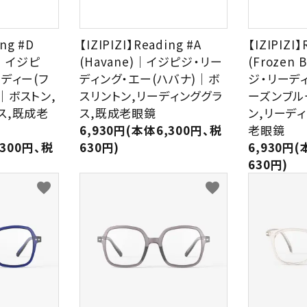
ing #D
【IZIPIZI】Reading #A
【IZIPIZI】
e)｜イジピ
(Havane)｜イジピジ・リー
(Frozen
ディー(フ
ディング・エー(ハバナ)｜ボ
ジ・リーデ
｜ボストン,
スリントン,リーディンググラ
ーズンブル
ス,既成老
ス,既成老眼鏡
ン,リーデ
6,930円(本体6,300円、税
老眼鏡
,300円、税
630円)
6,930円(
630円)
favorite
favorite