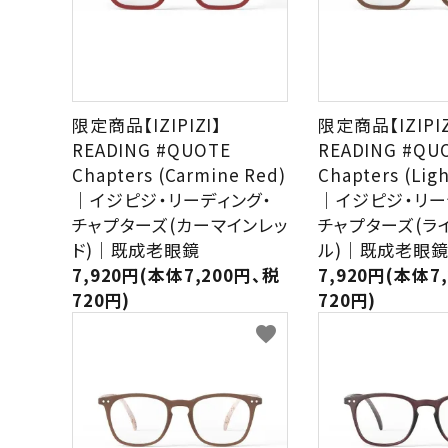
meeting_room
person
ログイン
新規会員登録
限定商品【IZIPIZI】
限定商品【IZIPIZ
READING #QUOTE
READING #QU
Chapters (Carmine Red)
Chapters (Ligh
｜イジピジ・リーディング・
｜イジピジ・リー
チャプターズ(カーマインレッ
チャプターズ(ラ
ド)｜既成老眼鏡
ル)｜既成老眼
7,920円(本体7,200円、税
7,920円(本体7
720円)
720円)
favorite