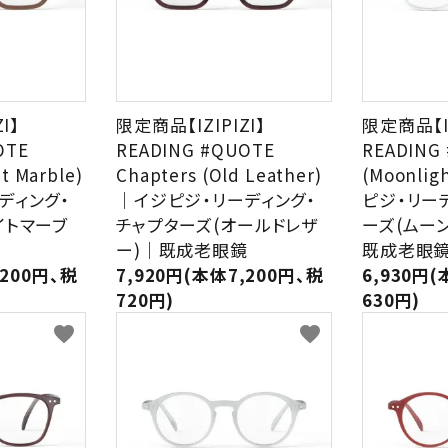
I】
限定商品【IZIPIZI】
限定商品【IZ
OTE
READING #QUOTE
READING 
t Marble)
Chapters (Old Leather)
(Moonlig
ディング・
｜イジピジ・リーディング・
ピジ・リー
イトマーブ
チャプターズ(オールドレザ
ーズ(ムー
鏡
ー)｜既成老眼鏡
既成老眼
,200円、税
7,920円(本体7,200円、税
6,930円(
720円)
630円)
favorite
favorite