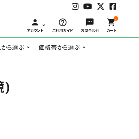
0
person
help_outline
sms
shopping_cart
アカウント
ご利用ガイド
お問合わせ
カート
色から選ぶ
価格帯から選ぶ
BLACK
WHITE
GRAY
BRO
ングラス
オーバル系
Belart
～
ボストン系
子供用メガネ
￥1,000
Bonny L.
￥3,000
ウェリントン
￥6,00
ブ
ホ
グ
ブ
￥999
～
～
系
～
)
ラ
ワ
レ
ラ
ガネケア用品
アクセサリー
￥2,999
￥5,999
￥9,99
ッ
イ
ー
ウ
ク
ト
ン
フォックス系
deekay.s
ティアドロッ
delieb
その他
￥10,000
プ系
RED
BLUE
NAVY
YEL
～
レ
ブ
ネ
イ
DUCT
EAUVUE
ッ
ル
イ
エ
ド
ー
ビ
ロ
ー
ー
Frou-Frou de
Hasegawa