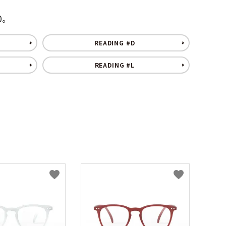
Sucre
Bicoh
GREEN
PURPLE
PINK
ORA
0。
グ
パ
ピ
オ
リ
ー
ン
レ
Julbo
KISSO
ー
プ
ク
ン
READING #D
ン
ル
ジ
Nishimura
off
READING #L
eb
BEIGE,NATURAL
GOLD
SILVER
MUL
ベ
ゴ
シ
マ
ー
ー
ル
ル
PEARL
Plus Jack
ジ
ル
バ
チ
ュ,
ド
ー
カ
ナ
ラ
チ
ー
seeoo
seisuke88
ュ
ラ
D
twelvetone
和紙田大學
ル
favorite
favorite