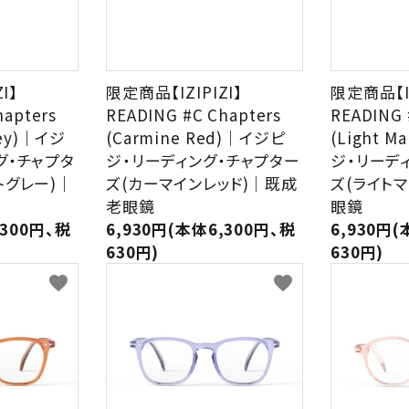
I】
限定商品【IZIPIZI】
限定商品【IZ
hapters
READING #C Chapters
READING 
rey)｜イジ
(Carmine Red)｜イジピ
(Light 
グ・チャプタ
ジ・リーディング・チャプター
ジ・リーデ
トグレー)｜
ズ(カーマインレッド)｜既成
ズ(ライト
老眼鏡
眼鏡
,300円、税
6,930円(本体6,300円、税
6,930円(
630円)
630円)
favorite
favorite