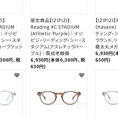
I】
限定商品【IZIPIZI】
【IZIPIZI】
TADIUM
Reading #C STADIUM
(Havan
sh)｜イジピ
(Athletic Purple)｜イジ
ディング・
・シー・スタ
ピジ・リーディング・シー・ス
ラウンド,
ィーブラッシ
タジアム(アスレチックパー
極太丸メガ
プル)｜既成老眼鏡
6,930円(
,300円、税
6,930円(本体6,300円、税
630円)
630円)
favorite
favorite