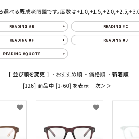
成老眼鏡です。度数は+1.0,+1.5,+2.0,+2.5,+3.
HAVE A LOOK
IZIPIZI
READING #B
READING #C
LE FOON
L.M.
READING #F
READING #J
Kartenvertri
READING #QUOTE
OjeOje
OPTICAL
KITCHEN
[ 並び順を変更 ]
-
おすすめ順
-
価格順
-
新着順
quatre epices
SAKAE
[126] 商品中 [1-60] を表示
次＞＞
SLASTIK
SUGAI WORL
favorite
favorite