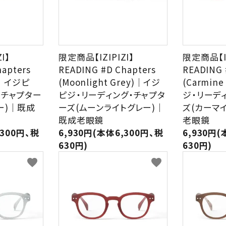
I】
限定商品【IZIPIZI】
限定商品【IZ
hapters
READING #D Chapters
READING 
r)｜イジピ
(Moonlight Grey)｜イジ
(Carmin
・チャプター
ピジ・リーディング・チャプタ
ジ・リーデ
ー)｜既成
ーズ(ムーンライトグレー)｜
ズ(カーマ
既成老眼鏡
老眼鏡
,300円、税
6,930円(本体6,300円、税
6,930円(
630円)
630円)
favorite
favorite