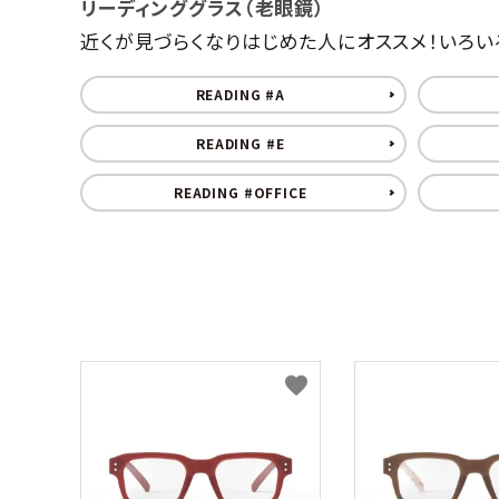
リーディンググラス（老眼鏡）
ブランドから選ぶ
近くが見づらくなりはじめた人にオススメ！いろいろ選べる既
形から選ぶ
READING #A
色から選ぶ
READING #E
価格帯から選ぶ
READING #OFFICE
SALE
コンテンツ
INFORMATION
favorite
ACCOUNT MENU
ようこそ 会員名 様