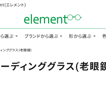
t(エレメント)
から選ぶ
ブランドから選ぶ
形から選ぶ
ィンググラス(老眼鏡)
ググラス
1memori
度無メガネ
ラウンド系
1 PLATE
サ
PRODUCTS
リーディンググラス(老眼鏡
ペラグラス
メガネ小物
メ
Cha.T.RE by
スクエア系
Ciqi
INUI LENS
De Suave
DTC design
）
ESCHENBACH
FEDON